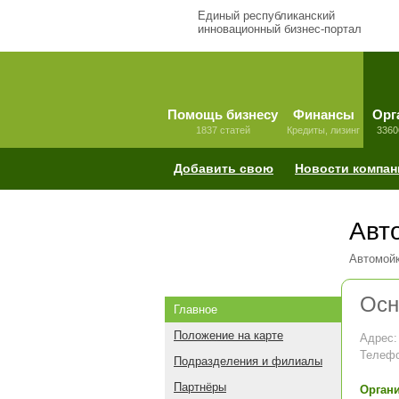
Единый республиканский
инновационный бизнес-портал
Помощь бизнесу
Финансы
Орг
1837 статей
Кредиты, лизинг
3360
Добавить свою
Новости компан
Авт
Автомойк
Осн
Главное
Положение на карте
Адрес:
Телефо
Подразделения и филиалы
Партнёры
Органи