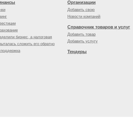
инансы
Организации
нки
Добавить свою
зинг
Новости компаний
вестиции
Справочник товаров и услуг
рахование
Добавить товар
зделили бизнес, а налоговая
Добавить услугу
пыталась сложить его обратно
споддержка
Тендеры