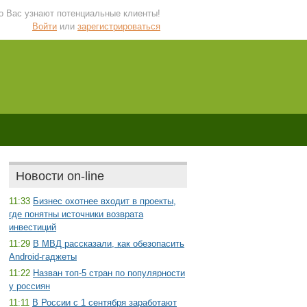
 о Вас узнают потенциальные клиенты!
Войти
или
зарегистрироваться
Новости on-line
11:33
Бизнес охотнее входит в проекты,
где понятны источники возврата
инвестиций
11:29
В МВД рассказали, как обезопасить
Android-гаджеты
11:22
Назван топ-5 стран по популярности
у россиян
11:11
В России с 1 сентября заработают