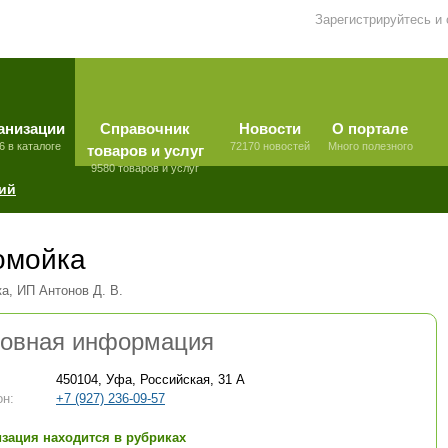
Зарегистрируйтесь и
анизации
Справочник
Новости
О портале
6 в каталоге
72170 новостей
Много полезного
товаров и услуг
9580 товаров и услуг
ий
омойка
а, ИП Антонов Д. В.
овная информация
450104, Уфа, Российская, 31 А
н:
+7 (927) 236-09-57
зация находится в рубриках