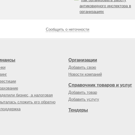
антиковидного инспектора в
организациях
Cообщить о неточности
инансы
Организации
нки
Добавить свою
зинг
Новости компаний
вестиции
Справочник товаров и услуг
рахование
Добавить товар
зделили бизнес, а налоговая
Добавить услугу
пыталась сложить его обратно
споддержка
Тендеры