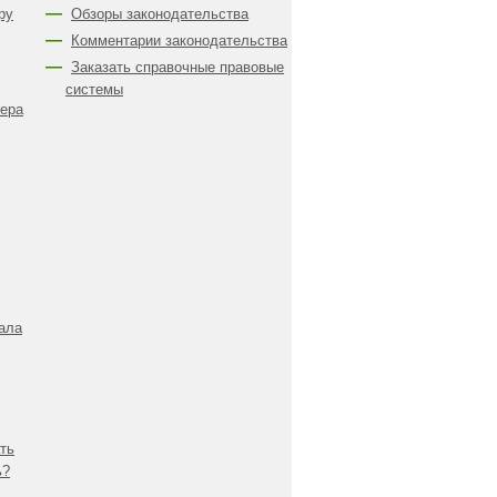
ру
Обзоры законодательства
Комментарии законодательства
Заказать справочные правовые
системы
жера
ала
ть
ь?