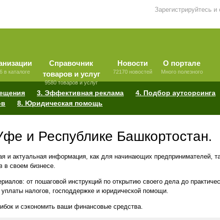
Зарегистрируйтесь и
анизации
Справочник
Новости
О портале
6 в каталоге
72170 новостей
Много полезного
товаров и услуг
9580 товаров и услуг
мещения
3. Эффективная реклама
4. Подбор аутсорсинга
ов
8. Юридическая помощь
Уфе и Республике Башкортостан.
я и актуальная информация, как для начинающих предпринимателей, так
в в своем бизнесе.
риалов: от пошаговой инструкций по открытию своего дела до практиче
 уплаты налогов, господдержке и юридической помощи.
шибок и сэкономить ваши финансовые средства.