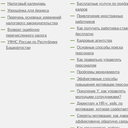
Налоговый календарь
Бесплатные услуги по подбо
кадров
Упрощёнка для бизнеса
Привлечение иностранных
Перечень основных изменений
работников
налогового законодательства
Как получить работника-ста
Возврат ошибочно
бесплатно
перечисленного налога
Кадровые агентства
УФНС России по Республике
Основные способы поиска
Башкортостан
персонала
Как правильно управлять
персоналом
Проблемы менеджмента
Эффективные способы
повышения мотивации персон
Поколение Y: как управлять
молодыми сотрудниками?
Директору и HR-у: кейс по
мотивации, которая сработает
Секреты мотивации: как дава
эффективную обратную связ
Как организовать работу