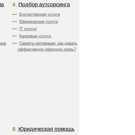
ма
4.
Подбор аутсорсинга
Бухгалтерские услуги
Юридические услуги
IT услуги
Кадровые услуги
мов
Секреты мотивации: как давать
эффективную обратную связь?
8.
Юридическая помощь