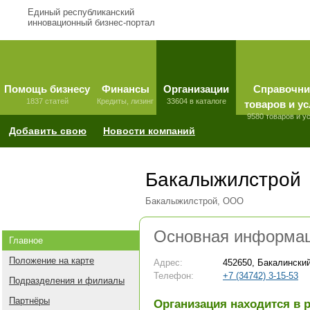
Единый республиканский
инновационный бизнес-портал
Помощь бизнесу
Финансы
Организации
Справочни
1837 статей
Кредиты, лизинг
33604 в каталоге
товаров и ус
9580 товаров и у
Добавить свою
Новости компаний
Бакалыжилстрой
Бакалыжилстрой, ООО
Основная информа
Главное
Положение на карте
Адрес:
452650, Бакалинский
Телефон:
+7 (34742) 3-15-53
Подразделения и филиалы
Партнёры
Организация находится в 