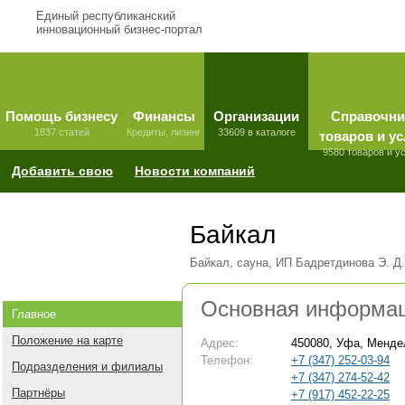
Единый республиканский
инновационный бизнес-портал
Помощь бизнесу
Финансы
Организации
Справочни
1837 статей
Кредиты, лизинг
33609 в каталоге
товаров и ус
9580 товаров и у
Добавить свою
Новости компаний
Байкал
Байкал, сауна, ИП Бадретдинова Э. Д.
Основная информа
Главное
Положение на карте
Адрес:
450080, Уфа, Менде
Телефон:
+7 (347) 252-03-94
Подразделения и филиалы
+7 (347) 274-52-42
Партнёры
+7 (917) 452-22-25