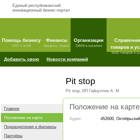
Единый республиканский
инновационный бизнес-портал
Помощь бизнесу
Финансы
Организации
Справочни
1837 статей
Кредиты, лизинг
33609 в каталоге
товаров и ус
9580 товаров и у
Добавить свою
Новости компаний
Pit stop
Pit stop, ИП Гайнуллин А. М.
Положение на карте
Главное
Положение на карте
Адрес:
452600, Октябрьский
Подразделения и филиалы
Партнёры