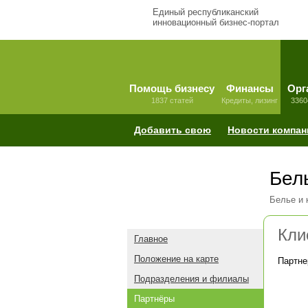
Единый республиканский
инновационный бизнес-портал
Помощь бизнесу
Финансы
Орг
1837 статей
Кредиты, лизинг
3360
Добавить свою
Новости компан
Бель
Белье и 
Кли
Главное
Положение на карте
Партне
Подразделения и филиалы
Партнёры