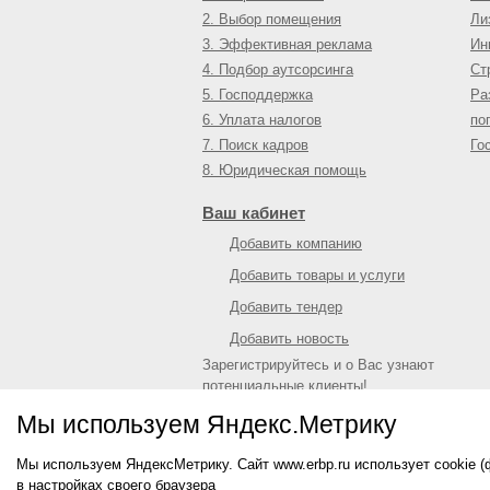
2. Выбор помещения
Ли
3. Эффективная реклама
Ин
4. Подбор аутсорсинга
Ст
5. Господдержка
Ра
6. Уплата налогов
по
7. Поиск кадров
Го
8. Юридическая помощь
Ваш кабинет
Добавить компанию
Добавить товары и услуги
Добавить тендер
Добавить новость
Зарегистрируйтесь и о Вас узнают
потенциальные клиенты!
Войти
или
зарегистрироваться
Мы используем Яндекс.Метрику
Мы используем ЯндексМетрику. Сайт www.erbp.ru использует cookie 
© 2009—
2026
Единый республиканский биз
в настройках своего браузера