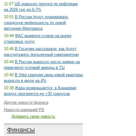
11:07
ЦБ повысил прогноз по инфляции
на 2026 год до 6-7%
10:51
В России будут планировать
городскую мобильность по новой
методике Минтранса
10:49
ФАС выявила сговор на рынке
страховых услуг
10:46
В Госдуме рассказали, как будут
рассчитывать больничный самозанятым
10:44
В России выросло число заявок на
пересмотр условий аренды в ТЦ
10:40
В Уфе средняя цена новой квартиры
выросла в июле на 4%
10:38
Жара возвращается: в Башкирии
воздух прогреется до +32 градусов
Другие новости бизнеса
Новости компаний РБ
Добавить свою новость
Финансы