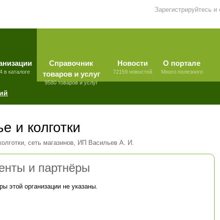
Зарегистрируйтесь и
анизации
Справочник
Новости
О портале
4 в каталоге
72159 новостей
Много полезного
товаров и услуг
9580 товаров и услуг
ий
е и колготки
колготки, сеть магазинов, ИП Васильев А. И.
енты и партнёры
ры этой организации не указаны.