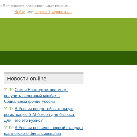
 о Вас узнают потенциальные клиенты!
Войти
или
зарегистрироваться
Новости on-line
11:19
Семьи Башкортостана могут
получить налоговый кешбэк в
Социальном фонде России
11:12
В России вводят обязательную
регистрацию SIM-боксов для бизнеса.
Для чего это нужно?
11:09
В России появился первый стандарт
партнерского финансирования