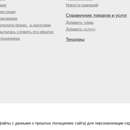
зинг
Новости компаний
вестиции
Справочник товаров и услуг
рахование
Добавить товар
зделили бизнес, а налоговая
Добавить услугу
пыталась сложить его обратно
споддержка
Тендеры
(файлы с данными о прошлых посещениях сайта) для персонализации сер
нес-портал