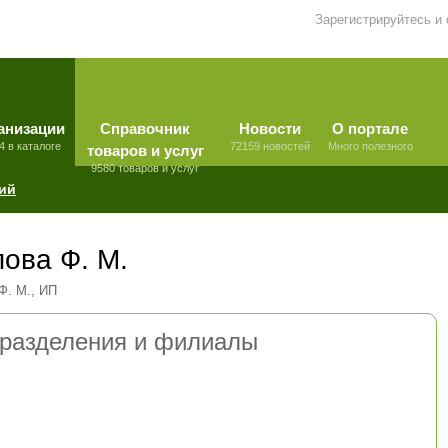
Зарегистрируйтесь и
анизации
Справочник
Новости
О портале
4 в каталоге
72159 новостей
Много полезного
товаров и услуг
9580 товаров и услуг
ий
пова Ф. М.
Ф. М., ИП
разделения и филиалы