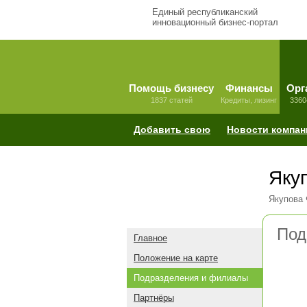
Единый республиканский
инновационный бизнес-портал
Помощь бизнесу
Финансы
Орг
1837 статей
Кредиты, лизинг
3360
Добавить свою
Новости компан
Яку
Якупова 
Под
Главное
Положение на карте
Подразделения и филиалы
Партнёры