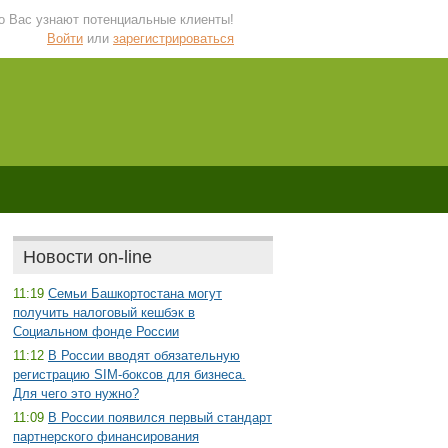
 о Вас узнают потенциальные клиенты!
Войти
или
зарегистрироваться
Новости on-line
11:19
Семьи Башкортостана могут
получить налоговый кешбэк в
Социальном фонде России
11:12
В России вводят обязательную
регистрацию SIM-боксов для бизнеса.
Для чего это нужно?
11:09
В России появился первый стандарт
партнерского финансирования