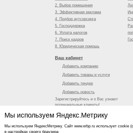
2. Выбор помещения
Ли
3. Эффективная реклама
Ин
4. Подбор аутсорсинга
Ст
5. Господдержка
Ра
6. Уплата налогов
по
7. Поиск кадров
Го
8. Юридическая помощь
Ваш кабинет
Добавить компанию
Добавить товары и услуги
Добавить тендер
Добавить новость
Зарегистрируйтесь и о Вас узнают
потенциальные клиенты!
Войти
или
зарегистрироваться
Мы используем Яндекс.Метрику
Мы используем ЯндексМетрику. Сайт www.erbp.ru использует cookie 
© 2009—
2026
Единый республиканский биз
в настройках своего браузера