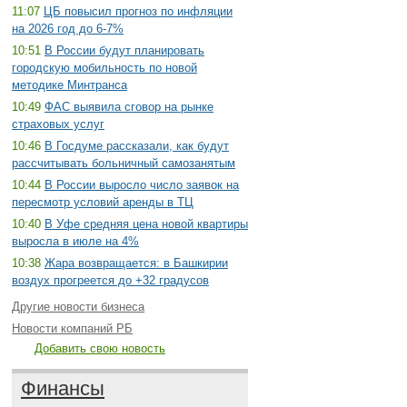
11:07
ЦБ повысил прогноз по инфляции
на 2026 год до 6-7%
10:51
В России будут планировать
городскую мобильность по новой
методике Минтранса
10:49
ФАС выявила сговор на рынке
страховых услуг
10:46
В Госдуме рассказали, как будут
рассчитывать больничный самозанятым
10:44
В России выросло число заявок на
пересмотр условий аренды в ТЦ
10:40
В Уфе средняя цена новой квартиры
выросла в июле на 4%
10:38
Жара возвращается: в Башкирии
воздух прогреется до +32 градусов
Другие новости бизнеса
Новости компаний РБ
Добавить свою новость
Финансы