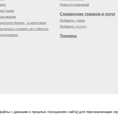
зинг
Новости компаний
вестиции
Справочник товаров и услуг
рахование
Добавить товар
зделили бизнес, а налоговая
Добавить услугу
пыталась сложить его обратно
споддержка
Тендеры
(файлы с данными о прошлых посещениях сайта) для персонализации сер
нес-портал