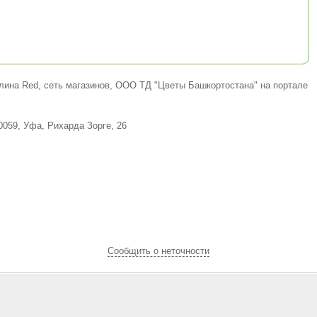
лина Red, сеть магазинов, ООО ТД "Цветы Башкортостана" на портале
0059, Уфа, Рихарда Зорге, 26
Cообщить о неточности