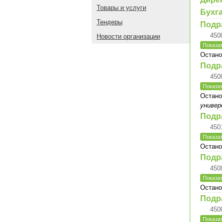
Товары и услуги
Бухг
Тендеры
Подр
450
Новости организации
Показат
Остано
Подр
450
Показат
Остано
универ
Подр
450
Показат
Остано
Подр
450
Показат
Остано
Подр
450
Показат