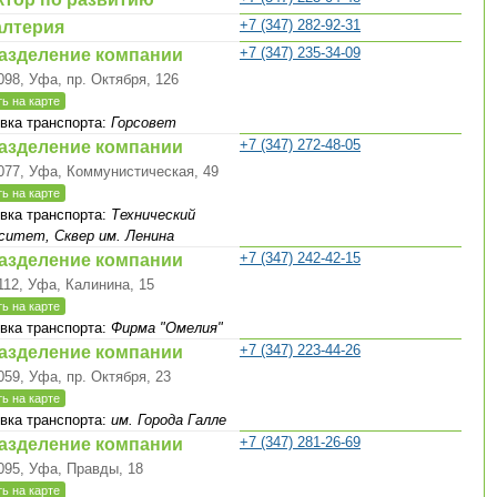
+7 (347) 282-92-31
алтерия
+7 (347) 235-34-09
азделение компании
098, Уфа, пр. Октября, 126
ь на карте
вка транспорта:
Горсовет
+7 (347) 272-48-05
азделение компании
077, Уфа, Коммунистическая, 49
ь на карте
вка транспорта:
Технический
ситет, Сквер им. Ленина
+7 (347) 242-42-15
азделение компании
112, Уфа, Калинина, 15
ь на карте
вка транспорта:
Фирма "Омелия"
+7 (347) 223-44-26
азделение компании
059, Уфа, пр. Октября, 23
ь на карте
вка транспорта:
им. Города Галле
+7 (347) 281-26-69
азделение компании
095, Уфа, Правды, 18
ь на карте