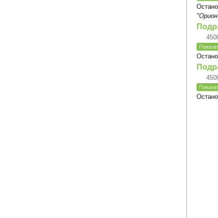
Остано
"Орион
Подр
450
Показат
Остано
Подр
450
Показат
Остано