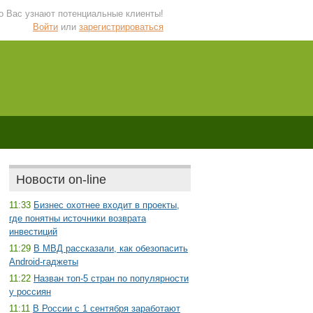
 о Вас узнают потенциальные клиенты!
Войти
или
зарегистрироваться
Новости on-line
11:33
Бизнес охотнее входит в проекты,
где понятны источники возврата
инвестиций
11:29
В МВД рассказали, как обезопасить
Android-гаджеты
11:22
Назван топ-5 стран по популярности
у россиян
11:11
В России с 1 сентября заработают