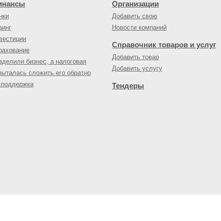
инансы
Организации
нки
Добавить свою
зинг
Новости компаний
вестиции
Справочник товаров и услуг
рахование
Добавить товар
зделили бизнес, а налоговая
Добавить услугу
пыталась сложить его обратно
споддержка
Тендеры