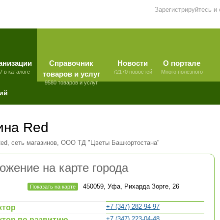
Зарегистрируйтесь и
анизации
Справочник
Новости
О портале
7 в каталоге
72170 новостей
Много полезного
товаров и услуг
9580 товаров и услуг
ий
ина Red
ed, сеть магазинов, ООО ТД "Цветы Башкортостана"
ожение на карте города
450059, Уфа, Рихарда Зорге, 26
Показать на карте
+7 (347) 282-94-97
ктор
+7 (347) 223-04-48
ктор по развитию