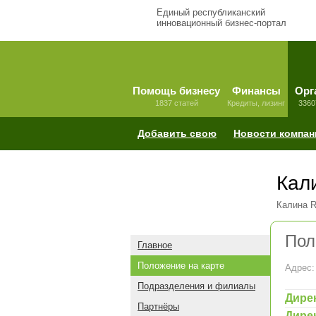
Единый республиканский
инновационный бизнес-портал
Помощь бизнесу
Финансы
Орг
1837 статей
Кредиты, лизинг
3360
Добавить свою
Новости компан
Кал
Калина R
Пол
Главное
Положение на карте
Адрес:
Подразделения и филиалы
Дире
Партнёры
Дире