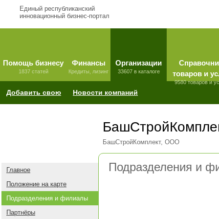
Единый республиканский
инновационный бизнес-портал
Помощь бизнесу
Финансы
Организации
Справочни
1837 статей
Кредиты, лизинг
33607 в каталоге
товаров и ус
9580 товаров и у
Добавить свою
Новости компаний
БашСтройКомпле
БашСтройКомплект, ООО
Подразделения и ф
Главное
Положение на карте
Подразделения и филиалы
Партнёры