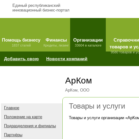
Единый республиканский
инновационный бизнес-портал
Помощь бизнесу
Финансы
Организации
Справочни
1837 статей
Кредиты, лизинг
33604 в каталоге
товаров и ус
9580 товаров и у
Добавить свою
Новости компаний
АрКом
АрКом, ООО
Товары и услуги
Главное
Положение на карте
Товары и услуги организации «
АрКо
Подразделения и филиалы
Партнёры