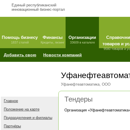
Единый республиканский
инновационный бизнес-портал
Помощь бизнесу
Финансы
Организации
Справочни
1837 статей
Кредиты, лизинг
33609 в каталоге
товаров и ус
9580 товаров и у
Добавить свою
Новости компаний
Уфанефтеавтома
Уфанефтеавтоматика, ООО
Тендеры
Главное
Положение на карте
Организация «
Уфанефтеавтоматика
Подразделения и филиалы
Партнёры