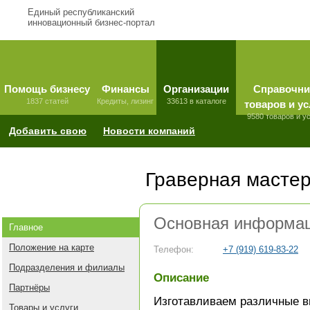
Единый республиканский
инновационный бизнес-портал
Помощь бизнесу
Финансы
Организации
Справочни
1837 статей
Кредиты, лизинг
33613 в каталоге
товаров и ус
9580 товаров и у
Добавить свою
Новости компаний
Граверная масте
Основная информа
Главное
Положение на карте
Телефон:
+7 (919) 619-83-22
Подразделения и филиалы
Описание
Партнёры
Изготавливаем различные в
Товары и услуги