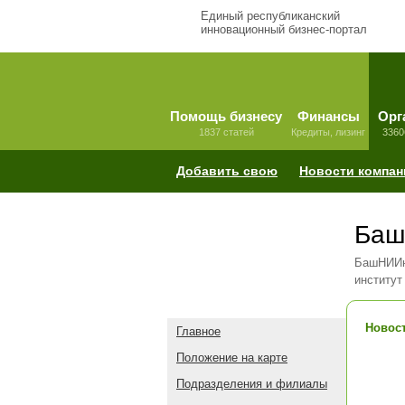
Единый республиканский
инновационный бизнес-портал
Помощь бизнесу
Финансы
Орг
1837 статей
Кредиты, лизинг
3360
Добавить свою
Новости компан
Баш
БашНИИне
институт
Новост
Главное
Положение на карте
Подразделения и филиалы