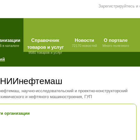
Зарегистрируйтесь и
анизации
Справочник
Новости
О портале
6 в каталоге
72170 новостей
Много полезного
товаров и услуг
9580 товаров и услуг
ий
НИИнефтемаш
фтемаш, научно-исследовательский и проектно-конструкторский
 химического и нефтяного машиностроения, ГУП
и организации