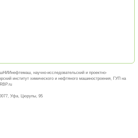
шНИИнефтемаш, научно-исследовательский и проектно-
орский институт химического и нефтяного машиностроения, ГУП на
RBP.ru
0077, Уфа, Цюрупы, 95