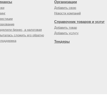
инансы
Организации
нки
Добавить свою
зинг
Новости компаний
вестиции
Справочник товаров и услуг
рахование
Добавить товар
зделили бизнес, а налоговая
Добавить услугу
пыталась сложить его обратно
споддержка
Тендеры