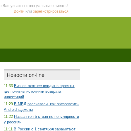
 о Вас узнают потенциальные клиенты!
Войти
или
зарегистрироваться
Новости on-line
11:33
Бизнес охотнее входит в проекты,
где понятны источники возврата
инвестиций
11:29
В МВД рассказали, как обезопасить
Android-гаджеты
11:22
Назван топ-5 стран по популярности
у россиян
11:11
В России с 1 сентября заработают