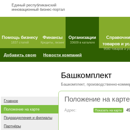
Единый республиканский
инновационный бизнес-портал
Помощь бизнесу
Финансы
Организации
Справочни
1837 статей
Кредиты, лизинг
33609 в каталоге
товаров и ус
9580 товаров и у
Добавить свою
Новости компаний
Башкомплект
Башкомплект, производственно-комм
Положение на карте
Главное
Положение на карте
Адрес:
4
Показать на карте
Подразделения и филиалы
Партнёры