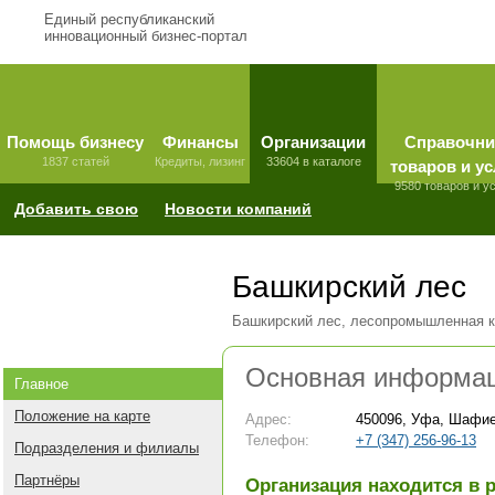
Единый республиканский
инновационный бизнес-портал
Помощь бизнесу
Финансы
Организации
Справочни
1837 статей
Кредиты, лизинг
33604 в каталоге
товаров и ус
9580 товаров и у
Добавить свою
Новости компаний
Башкирский лес
Башкирский лес, лесопромышленная 
Основная информа
Главное
Положение на карте
Адрес:
450096, Уфа, Шафие
Телефон:
+7 (347) 256-96-13
Подразделения и филиалы
Партнёры
Организация находится в 