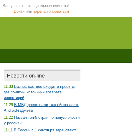
 о Вас узнают потенциальные клиенты!
Войти
или
зарегистрироваться
Новости on-line
11:33
Бизнес охотнее входит в проекты,
где понятны источники возврата
инвестиций
11:29
В МВД рассказали, как обезопасить
Android-гаджеты
11:22
Назван топ-5 стран по популярности
у россиян
11:11
В России с 1 сентября заработают