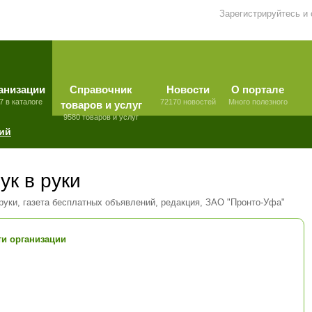
Зарегистрируйтесь и
анизации
Справочник
Новости
О портале
7 в каталоге
72170 новостей
Много полезного
товаров и услуг
9580 товаров и услуг
ий
ук в руки
 руки, газета бесплатных объявлений, редакция, ЗАО "Пронто-Уфа"
и организации