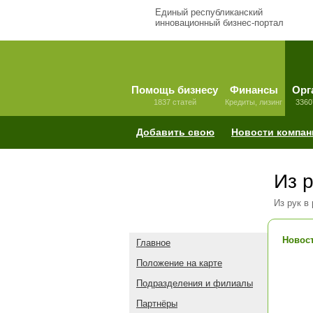
Единый республиканский
инновационный бизнес-портал
Помощь бизнесу
Финансы
Орг
1837 статей
Кредиты, лизинг
3360
Добавить свою
Новости компан
Из р
Из рук в
Новост
Главное
Положение на карте
Подразделения и филиалы
Партнёры