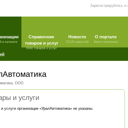
Зарегистрируйтесь и
анизации
Справочник
Новости
О портале
6 в каталоге
72170 новостей
Много полезного
товаров и услуг
9580 товаров и услуг
ий
лАвтоматика
оматика, ООО
ары и услуги
 и услуги организации «
УралАвтоматика
» не указаны.