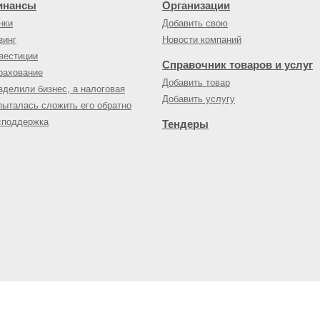
инансы
Организации
нки
Добавить свою
зинг
Новости компаний
вестиции
Справочник товаров и услуг
рахование
Добавить товар
зделили бизнес, а налоговая
Добавить услугу
пыталась сложить его обратно
споддержка
Тендеры