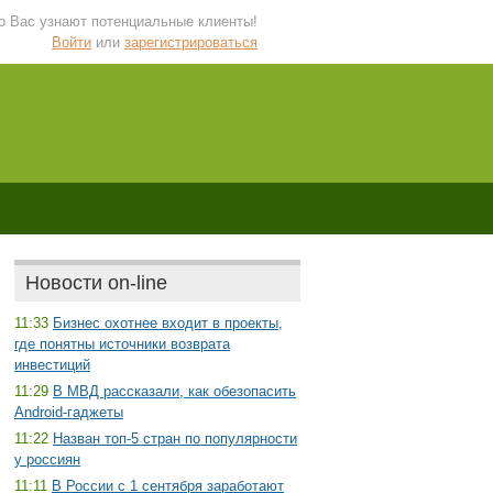
 о Вас узнают потенциальные клиенты!
Войти
или
зарегистрироваться
Новости on-line
11:33
Бизнес охотнее входит в проекты,
где понятны источники возврата
инвестиций
11:29
В МВД рассказали, как обезопасить
Android-гаджеты
11:22
Назван топ-5 стран по популярности
у россиян
11:11
В России с 1 сентября заработают