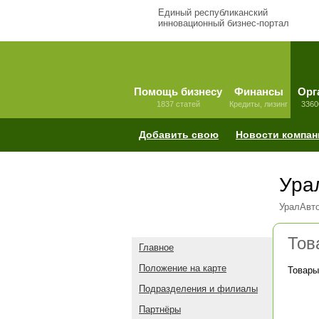
Единый республиканский
инновационный бизнес-портал
Помощь бизнесу
Финансы
Орг
1837 статей
Кредиты, лизинг
3360
Добавить свою
Новости компан
Ура
УралАвт
Тов
Главное
Положение на карте
Товары
Подразделения и филиалы
Партнёры