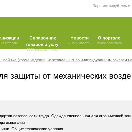
Зарегистрируйтесь и
анизации
Справочник
Новости
О портале
3 в каталоге
72159 новостей
Много полезного
товаров и услуг
9580 товаров и услуг
швейные (кроме изделий, изготовленных по индивидуальным заказам на
я защиты от механических воздей
дартов безопасности труда. Одежда специальная для ограниченной защ
оды испытаний
нитки. Общие технические условия