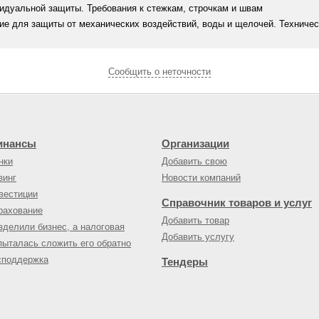
дуальной защиты. Требования к стежкам, строчкам и швам
е для защиты от механических воздействий, воды и щелочей. Техничес
Cообщить о неточности
инансы
Организации
нки
Добавить свою
зинг
Новости компаний
вестиции
Справочник товаров и услуг
рахование
Добавить товар
зделили бизнес, а налоговая
Добавить услугу
пыталась сложить его обратно
споддержка
Тендеры