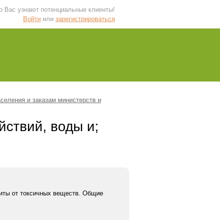
 о Вас узнают потенциальные клиенты!
Войти
или
зарегистрироваться
селения и заказам министерств и
ствий, воды и;
иты от токсичных веществ. Общие