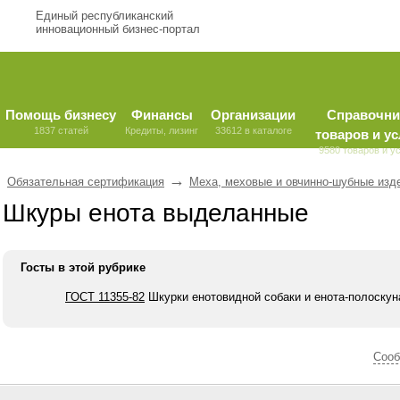
Единый республиканский
инновационный бизнес-портал
Помощь бизнесу
Финансы
Организации
Справочни
1837 статей
Кредиты, лизинг
33612 в каталоге
товаров и ус
9580 товаров и у
→
Обязательная сертификация
Меха, меховые и овчинно-шубные изд
Шкуры енота выделанные
Госты в этой рубрике
ГОСТ 11355-82
Шкурки енотовидной собаки и енота-полоскун
Cооб