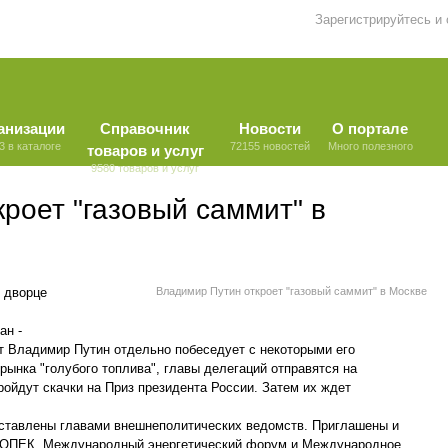
Зарегистрируйтесь и
анизации
Справочник
Новости
О портале
3 в каталоге
72155 новостей
Много полезного
товаров и услуг
9580 товаров и услуг
роет "газовый саммит" в
 дворце
Владимир Путин откроет "газовый саммит" в Москве
ан -
нт Владимир Путин отдельно побеседует с некоторыми его
рынка "голубого топлива", главы делегаций отправятся на
ойдут скачки на Приз президента России. Затем их ждет
ставлены главами внешнеполитических ведомств. Приглашены и
е ОПЕК, Международный энергетический форум и Международное