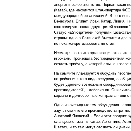
энергетическое агентство. Первая такая в
(Катар), где находится штаб-квартира ФС
международной организацией. В него вошл
Венесуэла, Египет, Иран, Катар, Ливия, Н
контролируют около двух третей запасов "
Статус наблюдателей получили Казахстан
страны: одна в Латинской Америке и две 
но пока конкретизировать не стал.
Несмотря на то что организация относите
игроками. Произошла беспрецедентная кон
создать трибуну, с которой слышен голос
На саммите планируется обсудить перспек
потребления этого вида ресурсов, сообщ
будет уделено возможным скоординирован
производителей", - добавил он. Они счит
корзине и долгосрочные контракты - они с
Одна из очевидных тем обсуждения - сланц
ждут: пока что его производство затратно.
Анатолий Яновский. - Если этот продукт 
сланцевого газа - в Китае, Аргентине, Ал
Штатах, и то там могут отозвать лицензии