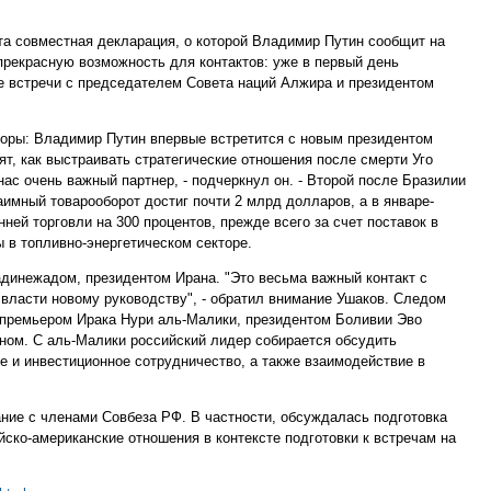
ята совместная декларация, о которой Владимир Путин сообщит на
рекрасную возможность для контактов: уже в первый день
 встречи с председателем Совета наций Алжира и президентом
оры: Владимир Путин впервые встретится с новым президентом
, как выстраивать стратегические отношения после смерти Уго
ас очень важный партнер, - подчеркнул он. - Второй после Бразилии
аимный товарооборот достиг почти 2 млрд долларов, а в январе-
ней торговли на 300 процентов, прежде всего за счет поставок в
 в топливно-энергетическом секторе.
динежадом, президентом Ирана. "Это весьма важный контакт с
власти новому руководству", - обратил внимание Ушаков. Следом
с премьером Ирака Нури аль-Малики, президентом Боливии Эво
ом. С аль-Малики российский лидер собирается обсудить
ое и инвестиционное сотрудничество, а также взаимодействие в
ние с членами Совбеза РФ. В частности, обсуждалась подготовка
йско-американские отношения в контексте подготовки к встречам на