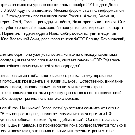
стреча на высшем уровне состоялась в ноябре 2011 года в Дохе
ЭГ. В 2008 году по инициативе Москвы форум стал полноформатной
и 13 государств - поставщиков газа: Россия, Алжир, Боливия,
игерия, ОАЭ, Оман, Тринидад и Тобаго, Экваториальная Гвинея. Они
голубого топлива" и примерно 45 процентов его мирового экспорта.
, Норвегия, Нидерланды и Ирак. Собираются вступить еще три
в Юго-Восточной Азии, рассказал генсек ФСЭГ Леонид Бохановский,
льно молодая, она уже установила контакты с международными
солидация газового сообщества, считает генсек ФСЭГ: "Удалось
 важнейших производителей углеводородов".
тивы развития глобального газового рынка, стимулирование
ил помощник президента РФ Юрий Ушаков. "Естественно, внимание
ным шагам, направленным на защиту интересов стран-
ают ключевыми аспектами привязку цен на газ к нефтепродуктовой
табилизируют рынок, пояснил Бохановский.
евый газ. Но никакой "опасности" участники саммита от него не
 "Весь вопрос в цене, - полагает замминистра энергетики РФ
будет востребован рынком, будет добываться". Основные запасы
жире, США и Канаде. Но производство пока осуществляется только в
, если посчитают, что национальным интересам страны это не