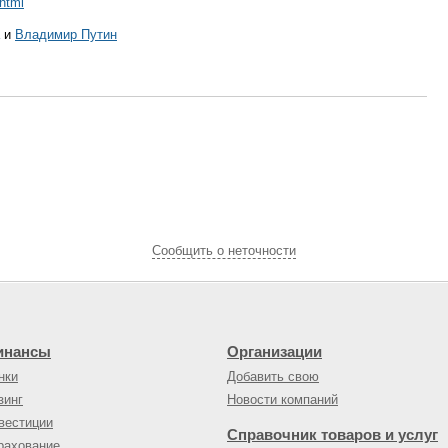
.html
и
Владимир Путин
Cообщить о неточности
инансы
Организации
нки
Добавить свою
зинг
Новости компаний
вестиции
Справочник товаров и услуг
рахование