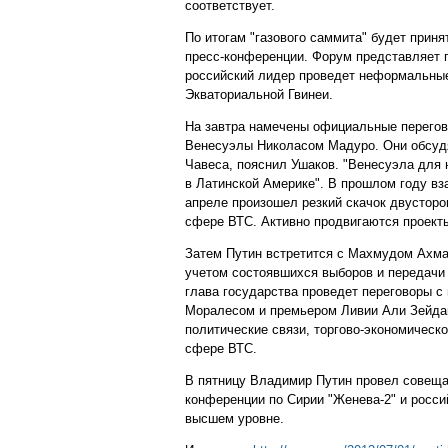
соответствует.
По итогам "газового саммита" будет прин
пресс-конференции. Форум представляет п
российский лидер проведет неформальные
Экваториальной Гвинеи.
На завтра намечены официальные перегов
Венесуэлы Николасом Мадуро. Они обсудят
Чавеса, пояснил Ушаков. "Венесуэла для н
в Латинской Америке". В прошлом году вз
апреле произошел резкий скачок двусторон
сфере ВТС. Активно продвигаются проекты
Затем Путин встретится с Махмудом Ахма
учетом состоявшихся выборов и передачи 
глава государства проведет переговоры 
Моралесом и премьером Ливии Али Зейдан
политические связи, торгово-экономическ
сфере ВТС.
В пятницу Владимир Путин провел совеща
конференции по Сирии "Женева-2" и росси
высшем уровне.