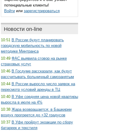
потенциальные клиенты!
Войти
или
зарегистрироваться
Новости on-line
10:51
В России будут планировать
городскую мобильность по новой
методике Минтранса
10:49
ФАС выявила сговор на рынке
страховых услуг
10:46
В Госдуме рассказали, как будут
рассчитывать больничный самозанятым
10:44
В России выросло число заявок на
пересмотр условий аренды в ТЦ
10:40
В Уфе средняя цена новой квартиры
выросла в июле на 4%
10:38
Жара возвращается: в Башкирии
воздух прогреется до +32 градусов
10:37
В Уфе пройдут экоакции по сбору
батареек и текстиля