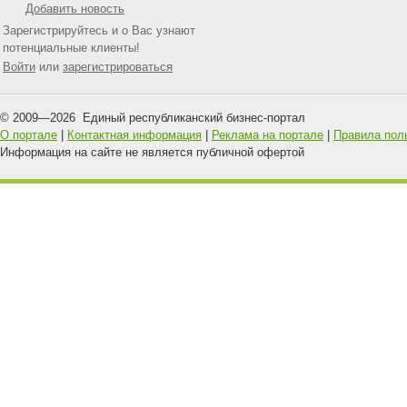
Добавить новость
Зарегистрируйтесь и о Вас узнают
потенциальные клиенты!
Войти
или
зарегистрироваться
© 2009—
2026
Единый республиканский бизнес-портал
О портале
|
Контактная информация
|
Реклама на портале
|
Правила пол
Информация на сайте не является публичной офертой