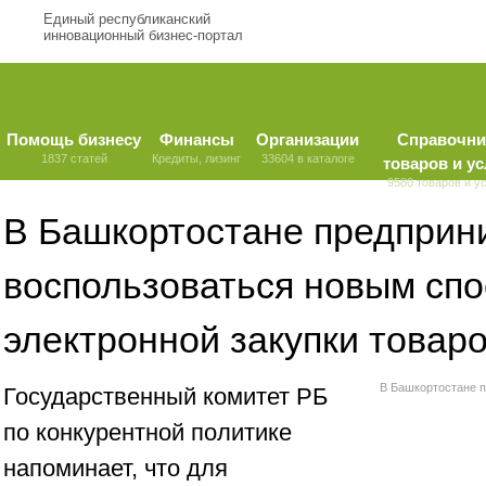
Единый республиканский
инновационный бизнес-портал
Помощь бизнесу
Финансы
Организации
Справочни
1837 статей
Кредиты, лизинг
33604 в каталоге
товаров и ус
9580 товаров и у
В Башкортостане предприн
воспользоваться новым сп
электронной закупки товар
В Башкортостане 
Государственный комитет РБ
по конкурентной политике
напоминает, что для