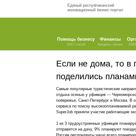
Единый республиканский
инновационный бизнес-портал
Помощь бизнесу
Финансы
Орг
1837 статей
Кредиты, лизинг
3360
Если не дома, то в
поделились планами
Самые популярные туристические направ
отдыха осенью у уфимцев — Черноморск
побережье, Санкт-Петербург и Москва. В 
сервиса по поиску высокооплачиваемой р
SuperJob приняли участие работающие эк
1 из 3 трудоустроенных уфимцев планируе
отправятся на дачу, 9% планируют поездк
России респонденты чаще всего планируют