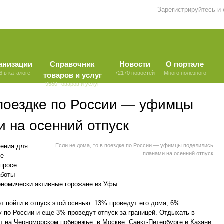
Зарегистрируйтесь и
анизации
Справочник
Новости
О портале
6 в каталоге
72170 новостей
Много полезного
товаров и услуг
9580 товаров и услуг
 поездке по России — уфимцы
 на осенний отпуск
ления для
Если не дома, то в поездке по России — уфимцы поделились
планами на осенний отпуск
ое
опросе
аботы
ономически активные горожане из Уфы.
т пойти в отпуск этой осенью: 13% проведут его дома, 6%
у по России и еще 3% проведут отпуск за границей. Отдыхать в
 на Черноморском побережье, в Москве, Санкт-Петербурге и Казани,