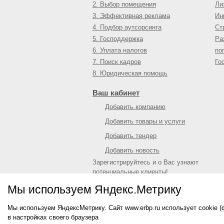
2. Выбор помещения
Ли
3. Эффективная реклама
Ин
4. Подбор аутсорсинга
Ст
5. Господдержка
Ра
6. Уплата налогов
по
7. Поиск кадров
Го
8. Юридическая помощь
Ваш кабинет
Добавить компанию
Добавить товары и услуги
Добавить тендер
Добавить новость
Зарегистрируйтесь и о Вас узнают
потенциальные клиенты!
Войти
или
зарегистрироваться
Мы используем Яндекс.Метрику
Мы используем ЯндексМетрику. Сайт www.erbp.ru использует cookie 
© 2009—
2026
Единый республиканский биз
в настройках своего браузера
О портале
|
Контактная информация
|
Рекл