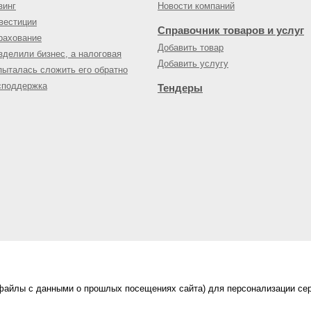
зинг
Новости компаний
вестиции
Справочник товаров и услуг
рахование
Добавить товар
зделили бизнес, а налоговая
Добавить услугу
пыталась сложить его обратно
споддержка
Тендеры
(файлы с данными о прошлых посещениях сайта) для персонализации сер
нес-портал
ама на портале
|
Правила пользования
|