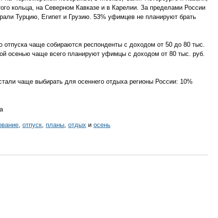
того кольца, на Северном Кавказе и в Карелии. За пределами России
рали Турцию, Египет и Грузию. 53% уфимцев не планируют брать
о отпуска чаще собираются респонденты с доходом от 50 до 80 тыс.
этой осенью чаще всего планируют уфимцы с доходом от 80 тыс. руб.
стали чаще выбирать для осеннего отдыха регионы России: 10%
а
ование
,
отпуск
,
планы
,
отдых
и
осень