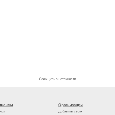
Cообщить о неточности
инансы
Организации
нки
Добавить свою