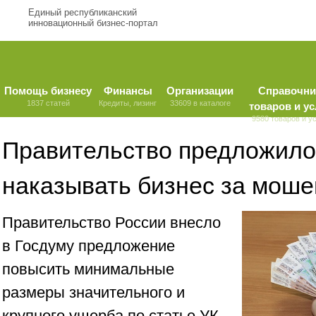
Единый республиканский
инновационный бизнес-портал
Помощь бизнесу
Финансы
Организации
Справочни
1837 статей
Кредиты, лизинг
33609 в каталоге
товаров и ус
9580 товаров и у
Правительство предложило
наказывать бизнес за мош
Правительство России внесло
в Госдуму предложение
повысить минимальные
размеры значительного и
крупного ущерба по статье УК