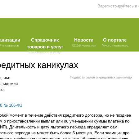
Зарегистрируйтесь и
анизации
Справочник
Новости
О портале
4 в каталоге
72159 новостей
Много полезного
товаров и услуг
9580 товаров и услуг
редитных каникулах
е, чье
Подписан закон о кредитных каникулах
 эпидемии
ые
20 № 106-ФЗ
юбой момент в течение действия кредитного договора, но не позднее
ием о приостановлении выплат или об уменьшении суммы платежа по
 ИП). Длительность и дату льготного периода определяет сам
отного периода не может быть более 6 месяцев. Если заемщик про
риода в требовании не упоминал, то льготный период по умолчанию