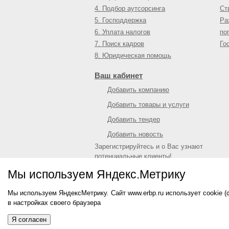
4. Подбор аутсорсинга
Ст
5. Господдержка
Ра
6. Уплата налогов
по
7. Поиск кадров
Го
8. Юридическая помощь
Ваш кабинет
Добавить компанию
Добавить товары и услуги
Добавить тендер
Добавить новость
Зарегистрируйтесь и о Вас узнают
потенциальные клиенты!
Войти
или
зарегистрироваться
Мы используем Яндекс.Метрику
Мы используем ЯндексМетрику. Сайт www.erbp.ru использует cookie 
© 2009—
2026
Единый республиканский биз
в настройках своего браузера
О портале
|
Контактная информация
|
Рекл
Информация на сайте не является публич
Я согласен