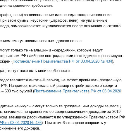
 дня направления требования.
штрафы, пени) за неисполнение или ненадлежащее исполнение
 При этом суммы неустойки (штрафов, пени), не уплаченные
риода, замораживаются и уплачиваются после окончания льготного
ением смогут воспользоваться далеко не все.
 могут только те «малыши» и «середняки», которые ведут
ительством РФ наиболее пострадавшими от эпидемии коронавируса.
ржден (
Постановление Правительства РФ от 03.04.2020 № 434
).
ан, то тут тоже есть свои особенности.
предоставляется льготный период, не может превышать предельную
 РФ. Например, максимальный размер потребительского кредита
 – 600 тыс.рублей (
Постановление Правительства РФ от 03.04.2020
едитные каникулы смогут только те граждане, чьи доходы за месяц,
, снизились по сравнению со среднемесячными доходами за 2019
оход заемщика рассчитывается по утвержденной Правительством РФ
Ф от 03.04.2020 № 436
). При этом​ банк вправе запросить у
нижение его доходов.