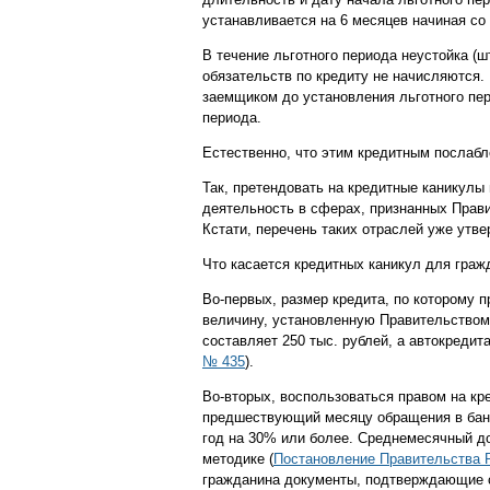
устанавливается на 6 месяцев начиная со
В течение льготного периода неустойка (
обязательств по кредиту не начисляются.
заемщиком до установления льготного пе
периода.
Естественно, что этим кредитным послабл
Так, претендовать на кредитные каникулы
деятельность в сферах, признанных Прав
Кстати, перечень таких отраслей уже утве
Что касается кредитных каникул для гражд
Во-первых, размер кредита, по которому 
величину, установленную Правительством
составляет 250 тыс. рублей, а автокредита
№ 435
).
Во-вторых, воспользоваться правом на кр
предшествующий месяцу обращения в банк
год на 30% или более. Среднемесячный д
методике (
Постановление Правительства Р
гражданина документы, подтверждающие с