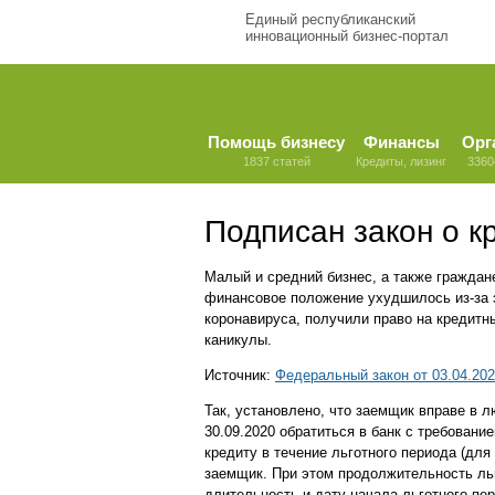
Единый республиканский
инновационный бизнес-портал
Помощь бизнесу
Финансы
Орг
1837 статей
Кредиты, лизинг
3360
Подписан закон о к
Малый и средний бизнес, а также граждан
финансовое положение ухудшилось из-за
коронавируса, получили право на кредитн
каникулы.
Источник:
Федеральный закон от 03.04.20
Так, установлено, что заемщик вправе в л
30.09.2020 обратиться в банк с требован
кредиту в течение льготного периода (для
заемщик. При этом продолжительность льг
длительность и дату начала льготного пе