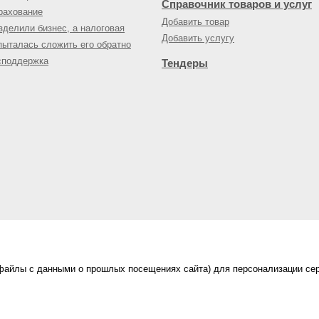
Справочник товаров и услуг
рахование
Добавить товар
зделили бизнес, а налоговая
Добавить услугу
пыталась сложить его обратно
споддержка
Тендеры
(файлы с данными о прошлых посещениях сайта) для персонализации сер
нес-портал
ама на портале
|
Правила пользования
|
ной офертой