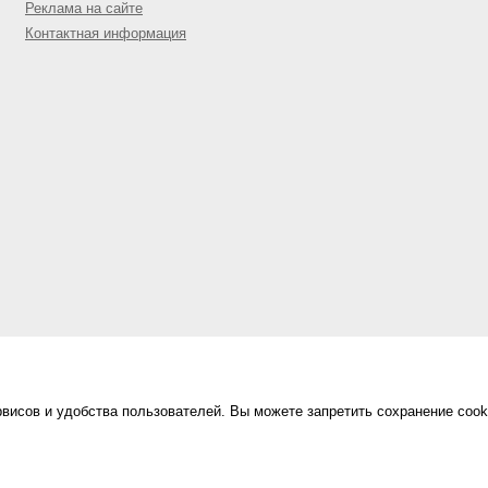
Реклама на сайте
Контактная информация
висов и удобства пользователей. Вы можете запретить сохранение cook
Сделано в
«Техинформ»
Уфа