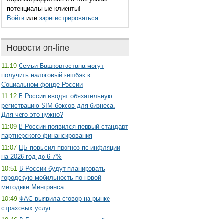
потенциальные клиенты!
Войти
или
зарегистрироваться
Новости on-line
11:19
Семьи Башкортостана могут
получить налоговый кешбэк в
Социальном фонде России
11:12
В России вводят обязательную
регистрацию SIM-боксов для бизнеса.
Для чего это нужно?
11:09
В России появился первый стандарт
партнерского финансирования
11:07
ЦБ повысил прогноз по инфляции
на 2026 год до 6-7%
10:51
В России будут планировать
городскую мобильность по новой
методике Минтранса
10:49
ФАС выявила сговор на рынке
страховых услуг