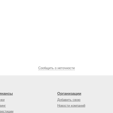
Cообщить о неточности
инансы
Организации
нки
Добавить свою
зинг
Новости компаний
вестиции