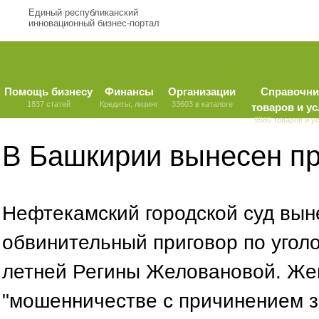
Единый республиканский
инновационный бизнес-портал
Помощь бизнесу
Финансы
Организации
Справочни
1837 статей
Кредиты, лизинг
33603 в каталоге
товаров и ус
9580 товаров и у
В Башкирии вынесен пр
Нефтекамский городской суд вын
обвинительный приговор по угол
летней Регины Желовановой. Же
"мошенничестве с причинением з