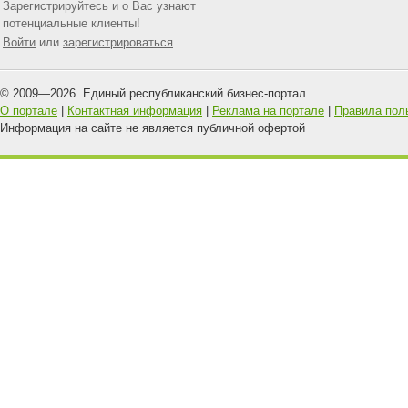
Зарегистрируйтесь и о Вас узнают
потенциальные клиенты!
Войти
или
зарегистрироваться
© 2009—
2026
Единый республиканский бизнес-портал
О портале
|
Контактная информация
|
Реклама на портале
|
Правила пол
Информация на сайте не является публичной офертой