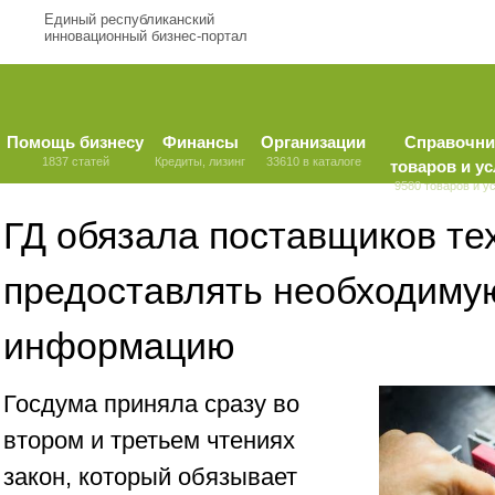
Единый республиканский
инновационный бизнес-портал
Помощь бизнесу
Финансы
Организации
Справочни
1837 статей
Кредиты, лизинг
33610 в каталоге
товаров и ус
9580 товаров и у
ГД обязала поставщиков те
предоставлять необходиму
информацию
Госдума приняла сразу во
втором и третьем чтениях
закон, который обязывает