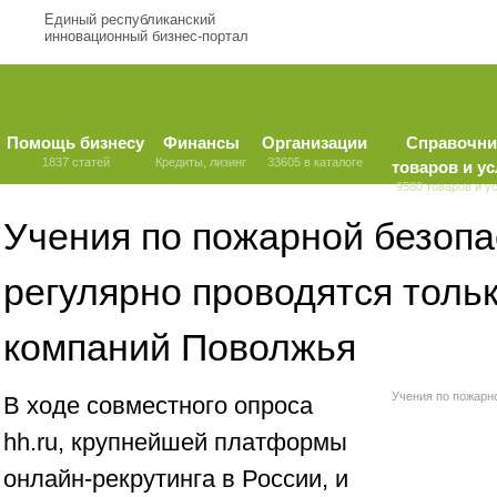
Единый республиканский
инновационный бизнес-портал
Помощь бизнесу
Финансы
Организации
Справочни
1837 статей
Кредиты, лизинг
33605 в каталоге
товаров и ус
9580 товаров и у
Учения по пожарной безопа
регулярно проводятся толь
компаний Поволжья
Учения по пожарно
В ходе совместного опроса
hh.ru, крупнейшей платформы
онлайн-рекрутинга в России, и