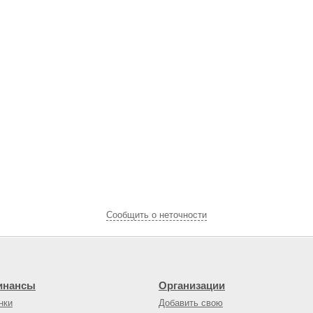
Cообщить о неточности
инансы
Организации
нки
Добавить свою