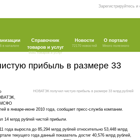
Зарегистрируйтесь и
анизации
Справочник
Новости
О портале
6 в каталоге
72170 новостей
Много полезного
товаров и услуг
9580 товаров и услуг
истую прибыль в размере 33
о
НОВАТЭК получил чистую прибыль в размере 33 млрд рублей
НОВАТЭК,
о МСФО
лей в январе-июне 2010 года, сообщает пресс-служба компании.
л 14 млрд рублей чистой прибыли.
11 года выросла до 85,294 млрд рублей относительно 53,448 млрд
вартале текущего года данный показатель достиг 40,576 млрд рублей,