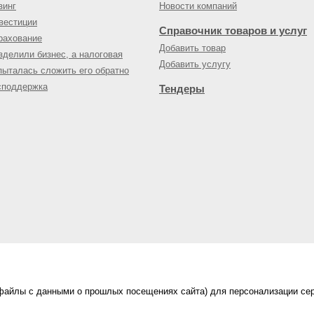
зинг
Новости компаний
вестиции
Справочник товаров и услуг
рахование
Добавить товар
зделили бизнес, а налоговая
Добавить услугу
пыталась сложить его обратно
споддержка
Тендеры
(файлы с данными о прошлых посещениях сайта) для персонализации сер
нес-портал
ама на портале
|
Правила пользования
|