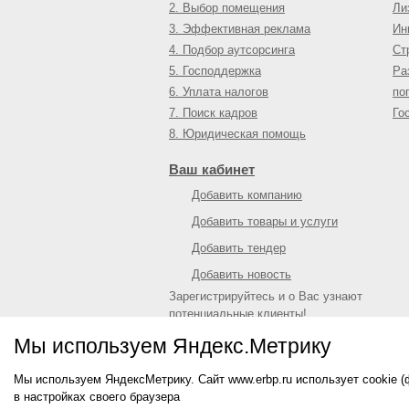
2. Выбор помещения
Ли
3. Эффективная реклама
Ин
4. Подбор аутсорсинга
Ст
5. Господдержка
Ра
6. Уплата налогов
по
7. Поиск кадров
Го
8. Юридическая помощь
Ваш кабинет
Добавить компанию
Добавить товары и услуги
Добавить тендер
Добавить новость
Зарегистрируйтесь и о Вас узнают
потенциальные клиенты!
Войти
или
зарегистрироваться
Мы используем Яндекс.Метрику
Мы используем ЯндексМетрику. Сайт www.erbp.ru использует cookie 
© 2009—
2026
Единый республиканский биз
в настройках своего браузера
О портале
|
Контактная информация
|
Рекл