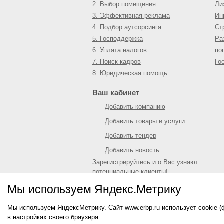
2. Выбор помещения
Ли
3. Эффективная реклама
Ин
4. Подбор аутсорсинга
Ст
5. Господдержка
Ра
6. Уплата налогов
по
7. Поиск кадров
Го
8. Юридическая помощь
Ваш кабинет
Добавить компанию
Добавить товары и услуги
Добавить тендер
Добавить новость
Зарегистрируйтесь и о Вас узнают
потенциальные клиенты!
Войти
или
зарегистрироваться
Мы используем Яндекс.Метрику
Мы используем ЯндексМетрику. Сайт www.erbp.ru использует cookie 
© 2009—
2026
Единый республиканский биз
в настройках своего браузера
О портале
|
Контактная информация
|
Рекл