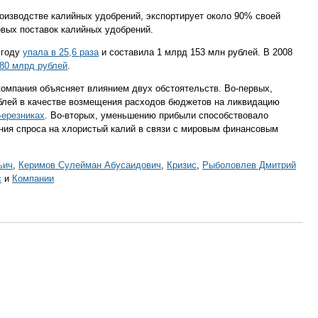
оизводстве калийных удобрений, экспортирует около 90% своей
овых поставок калийных удобрений.
 году
упала в 25,6 раза
и составила 1 млрд 153 млн рублей. В 2008
480 млрд рублей
.
омпания объясняет влиянием двух обстоятельств. Во-первых,
блей в качестве возмещения расходов бюджетов на ликвидацию
Березниках
. Во-вторых, уменьшению прибыли способствовало
ния спроса на хлористый калий в связи с мировым финансовым
ьич
,
Керимов Сулейман Абусаидович
,
Кризис
,
Рыболовлев Дмитрий
с
и
Компании