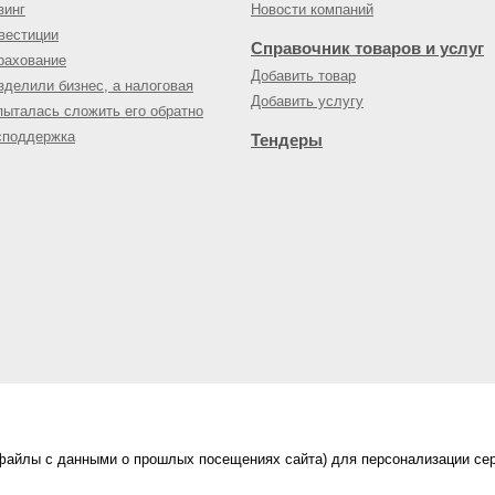
зинг
Новости компаний
вестиции
Справочник товаров и услуг
рахование
Добавить товар
зделили бизнес, а налоговая
Добавить услугу
пыталась сложить его обратно
споддержка
Тендеры
(файлы с данными о прошлых посещениях сайта) для персонализации сер
нес-портал
ама на портале
|
Правила пользования
|