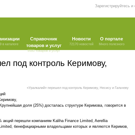
Зарегистрируйтесь и
анизации
Справочник
Новости
О портале
9 в каталоге
72170 новостей
Много полезного
товаров и услуг
9580 товаров и услуг
ел под контроль Керимову,
«Уралкалий» перешел под контроль Керимову, Несису и Гальчеву
ций
Керимову,
Крупнейшая доля (25%) досталась структуре Керимова, говорится в
акций перешли компаниям Kaliha Finance Limited, Aerellia
s Limited, бенефициарными владельцами которых и являются Керимов,