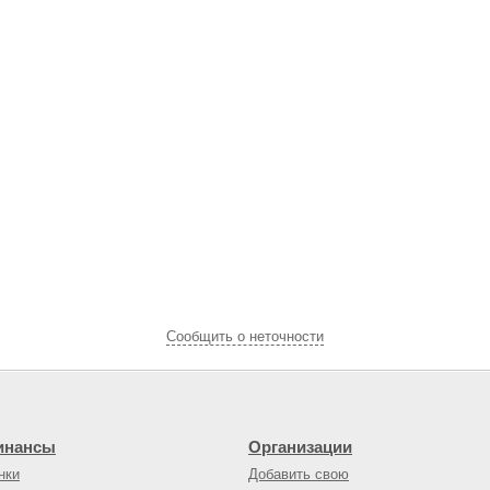
Cообщить о неточности
инансы
Организации
нки
Добавить свою