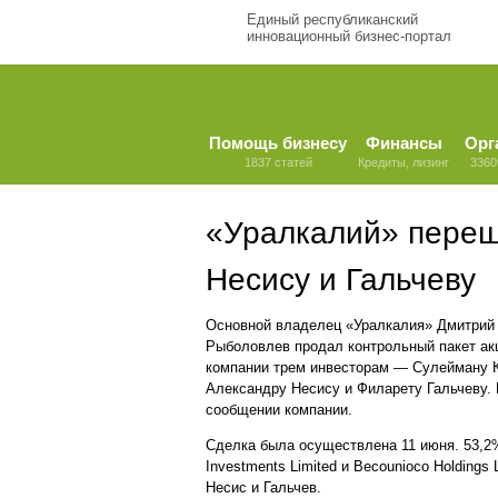
Единый республиканский
инновационный бизнес-портал
Помощь бизнесу
Финансы
Орг
1837 статей
Кредиты, лизинг
3360
«Уралкалий» переш
Несису и Гальчеву
Основной владелец «Уралкалия» Дмитрий
Рыболовлев продал контрольный пакет ак
компании трем инвесторам — Сулейману 
Александру Несису и Филарету Гальчеву. 
сообщении компании.
Сделка была осуществлена 11 июня. 53,2% 
Investments Limited и Becounioco Holding
Несис и Гальчев.