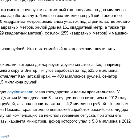
ко вместе с супругом за отчетный год получила на два миллиона
 она заработала чуть больше трех миллионов рублей. Также в ее
00 квадратных метров, земельный участок под строительство жилого
вадратных метров, жилой дом на 161 квадратный метр, а также три
9 квадратных метров), хозблок (255 квадратных метров) и машино-
лиона рублей. Итого их семейный доход составил почти пять
оходами, которые декларируют другие сенаторы. Так, например,
ного округа Виктор Пичугов заработал за год 523,6 миллиона
ставляет Камчатский край, — 408 миллионов рублей, сенатор
,5 миллиона рублей.
одах
опубликовали
глава государства и члены правительства. У
 Дмитрия Медведева они были существенно ниже, чем в 2012 году:
а рублей, а глава правительства — 4,2 миллиона рублей. По словам
ия Пескова, сравнительно невысокий заработок российского лидера
олучил компенсацию за неиспользованные отпуска, при этом его
лавы кабинета министров, доход которого упал с 5,8 миллиона в 2012
uncil/