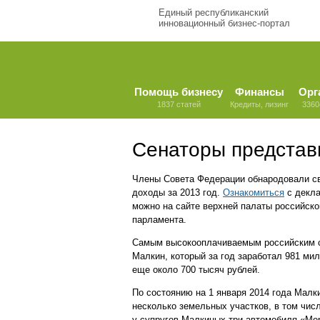
Единый республиканский
инновационный бизнес-портал
Помощь бизнесу
Финансы
Орг
1837 статей
Кредиты, лизинг
3360
Сенаторы представ
Члены Совета Федерации обнародовали с
доходы за 2013 год.
Ознакомиться
с декл
можно на сайте верхней палаты российско
парламента.
Самым высокооплачиваемым российским се
Малкин, который за год заработал 981 ми
еще около 700 тысяч рублей.
По состоянию на 1 января 2014 года Мал
несколько земельных участков, в том числ
у супругов Малкиных три автомобиля «Ме