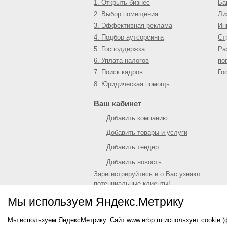
1. Открыть бизнес
Ба
2. Выбор помещения
Ли
3. Эффективная реклама
Ин
4. Подбор аутсорсинга
Ст
5. Господдержка
Ра
6. Уплата налогов
по
7. Поиск кадров
Го
8. Юридическая помощь
Ваш кабинет
Добавить компанию
Добавить товары и услуги
Добавить тендер
Добавить новость
Зарегистрируйтесь и о Вас узнают
потенциальные клиенты!
Войти
или
зарегистрироваться
Мы используем Яндекс.Метрику
Мы используем ЯндексМетрику. Сайт www.erbp.ru использует cookie 
© 2009—
2026
Единый республиканский биз