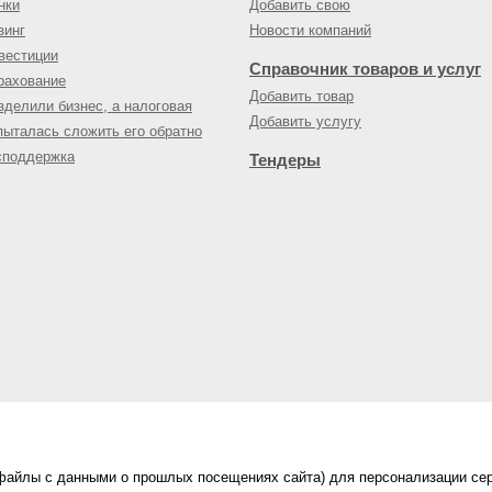
нки
Добавить свою
зинг
Новости компаний
вестиции
Справочник товаров и услуг
рахование
Добавить товар
зделили бизнес, а налоговая
Добавить услугу
пыталась сложить его обратно
споддержка
Тендеры
(файлы с данными о прошлых посещениях сайта) для персонализации сер
нес-портал