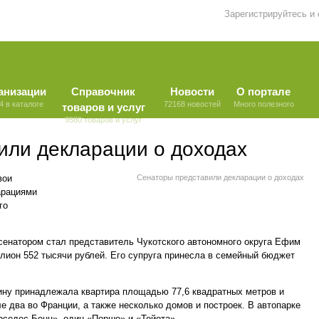
Зарегистрируйтесь и
анизации
Справочник
Новости
О портале
4 в каталоге
72168 новостей
Много полезного
товаров и услуг
9580 товаров и услуг
или декларации о доходах
вои
Сенаторы представили декларации о доходах
арациями
го
натором стал представитель Чукотского автономного округа Ефим
ллион 552 тысячи рублей. Его супруга принесла в семейный бюджет
кину принадлежала квартира площадью 77,6 квадратных метров и
е два во Франции, а также несколько домов и построек. В автопарке
рседес-Бенц», один «Порше» и «Тойота».