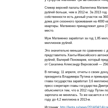
Спикер верхней палаты Валентина Матвиен
рублей больше, чем в 2012-м. За 2013 год
собственности есть дачный участок на 36
дома для сезонного проживания на 4000 к
квартиры. Матвиенко принадлежит дача (72
место.
Муж Матвиенко заработал за год 1,85 мил
миллионов рублей.
Это значительно меньше по сравнению с д
представитель Ханты-Мансийского автоном
рублей, Валерий Пономарев, который пред
от Сахалина Александр Верховский — 256
В пятницу, 11 апреля, отчеты о своих дох
президента Владимира Путина и премьера
глава государства заработал 3,6 миллион
пресс-секретаря главы государства Дмитр
объясняется тем, что в 2012 году Путин п
зарплата не менялась. То же касается и г
году до 4,2 миллиона в 2013-м.
Источник:
http://lenta.ru/news/2014/04/14/co