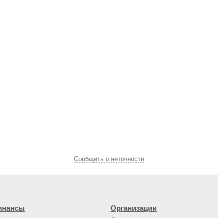
Cообщить о неточности
инансы
Организации