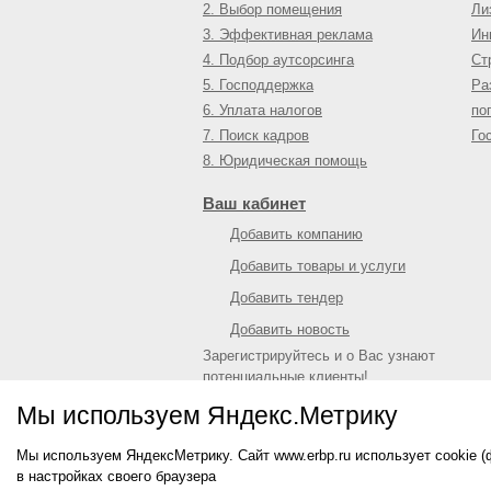
2. Выбор помещения
Ли
3. Эффективная реклама
Ин
4. Подбор аутсорсинга
Ст
5. Господдержка
Ра
6. Уплата налогов
по
7. Поиск кадров
Го
8. Юридическая помощь
Ваш кабинет
Добавить компанию
Добавить товары и услуги
Добавить тендер
Добавить новость
Зарегистрируйтесь и о Вас узнают
потенциальные клиенты!
Войти
или
зарегистрироваться
Мы используем Яндекс.Метрику
Мы используем ЯндексМетрику. Сайт www.erbp.ru использует cookie 
© 2009—
2026
Единый республиканский биз
в настройках своего браузера
О портале
|
Контактная информация
|
Рекл