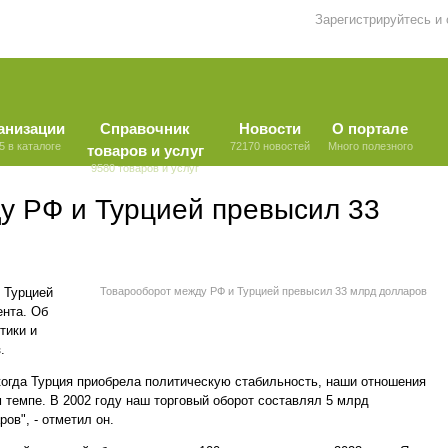
Зарегистрируйтесь и
анизации
Справочник
Новости
О портале
5 в каталоге
72170 новостей
Много полезного
товаров и услуг
9580 товаров и услуг
у РФ и Турцией превысил 33
 Турцией
Товарооборот между РФ и Турцией превысил 33 млрд долларов
ента. Об
тики и
.
 когда Турция приобрела политическую стабильность, наши отношения
м темпе. В 2002 году наш торговый оборот составлял 5 млрд
ров", - отметил он.