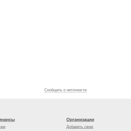
Cообщить о неточности
инансы
Организации
нки
Добавить свою