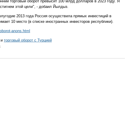
ний торговый оборот превысит 100 млрд долларов в 2023 году. Я
стигнем этой цели", - добаил Йылдыз.
полугодие 2013 года Россия осуществила прямых инвестиций в
имает 10 место (в списке иностранных инвесторов республики).
ooborot-anons.html
и
торговый оборот с Турцией
3