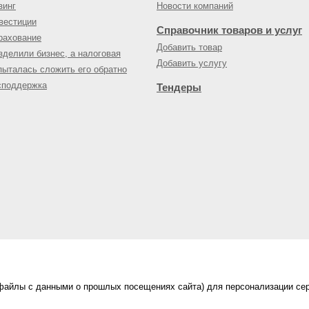
зинг
Новости компаний
вестиции
Справочник товаров и услуг
рахование
Добавить товар
зделили бизнес, а налоговая
Добавить услугу
пыталась сложить его обратно
споддержка
Тендеры
(файлы с данными о прошлых посещениях сайта) для персонализации сер
нес-портал
ама на портале
|
Правила пользования
|