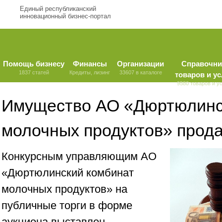
Единый республиканский
инновационный бизнес-портал
Помощь бизнесу
Финансы
Организации
Справочни
1837 статей
Кредиты, лизинг
33607 в каталоге
товаров и ус
9580 товаров и у
Имущество АО «Дюртюлинс
молочных продуктов» прода
Конкурсным управляющим АО
«Дюртюлинский комбинат
молочных продуктов» на
публичные торги в форме
аукциона выставлен