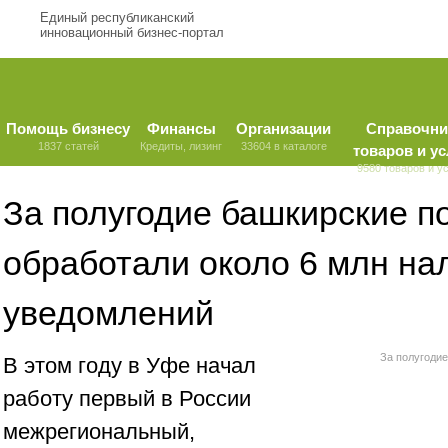
Единый республиканский
инновационный бизнес-портал
Помощь бизнесу
Финансы
Организации
Справочни
1837 статей
Кредиты, лизинг
33604 в каталоге
товаров и ус
9580 товаров и у
За полугодие башкирские п
обработали около 6 млн на
уведомлений
За полугодие
В этом году в Уфе начал
работу первый в России
межрегиональный,