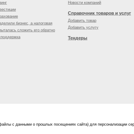
зинг
Новости компаний
вестиции
Справочник товаров и услуг
рахование
Добавить товар
зделили бизнес, а налоговая
Добавить услугу
пыталась сложить его обратно
споддержка
Тендеры
(файлы с данными о прошлых посещениях сайта) для персонализации сер
нес-портал
ама на портале
|
Правила пользования
|