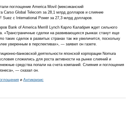
тали поглощение America Movil (мексиканский
а Carso Global Telecom за 28,1 млрд долларов и слияние
Suez с International Power за 27,3 млрд долларов.
ов Bank of America Merrill Lynch Карло Калабрия ждет сильного
ода. «Трансграничные сделки на развивающихся рынках станут еще
ло таких сделок в развитых странах так же увеличится, поскольку
олее уверенным в перспективах», — заявил он газете.
тиционно-банковской деятельности японской корпорации Nomura
условия сложились для роста активности на рынке слияний и
енежные средства попали на счета компаний. Слияния и поглощения
изнеса», — сказал он.
поглощения
и
Антикризис