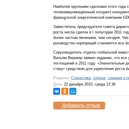
Наиболее крупными сделками этого года с
телекоммуникационный холдинг) конкурент
французской энергетической компании GDF 
Заместитель председателя совета директор
роста числа сделок в I полугодии 2011 г
более частым явлением, чем сегодня. Чис
руководство корпораций становится все б
Соруководитель отдела глобальной инвес
Вильям Верекер заявил изданию, что все 
поглощений в 2011 году. «Значительные д
станут средством для укрепления роста б
Разделы:
Статистика
,
сделки
,
слияния и 
Дата:
22 декабря 2010, среда 13:36
Добавить отзыв