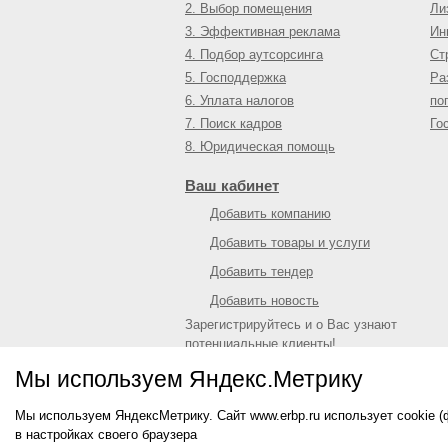
2. Выбор помещения
Ли
3. Эффективная реклама
Ин
4. Подбор аутсорсинга
Ст
5. Господдержка
Ра
6. Уплата налогов
по
7. Поиск кадров
Го
8. Юридическая помощь
Ваш кабинет
Добавить компанию
Добавить товары и услуги
Добавить тендер
Добавить новость
Зарегистрируйтесь и о Вас узнают
потенциальные клиенты!
Войти
или
зарегистрироваться
Мы используем Яндекс.Метрику
Мы используем ЯндексМетрику. Сайт www.erbp.ru использует cookie 
© 2009—
2026
Единый республиканский биз
в настройках своего браузера
О портале
|
Контактная информация
|
Рекл