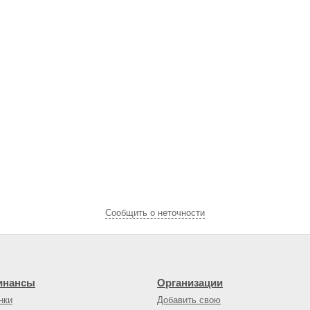
Cообщить о неточности
инансы
Организации
нки
Добавить свою