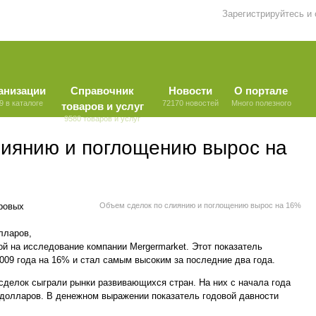
Зарегистрируйтесь и
анизации
Справочник
Новости
О портале
9 в каталоге
72170 новостей
Много полезного
товаров и услуг
9580 товаров и услуг
лиянию и поглощению вырос на
ировых
Объем сделок по слиянию и поглощению вырос на 16%
лларов,
кой на исследование компании Mergermarket. Этот показатель
009 года на 16% и стал самым высоким за последние два года.
делок сыграли рынки развивающихся стран. На них с начала года
 долларов. В денежном выражении показатель годовой давности