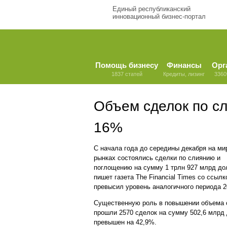
Единый республиканский
инновационный бизнес-портал
Помощь бизнесу
Финансы
Орг
1837 статей
Кредиты, лизинг
3360
Объем сделок по с
16%
С начала года до середины декабря на м
рынках состоялись сделки по слиянию и
поглощению на сумму 1 трлн 927 млрд до
пишет газета The Financial Times со ссыл
превысил уровень аналогичного периода 2
Существенную роль в повышении объема с
прошли 2570 сделок на сумму 502,6 млрд
превышен на 42,9%.