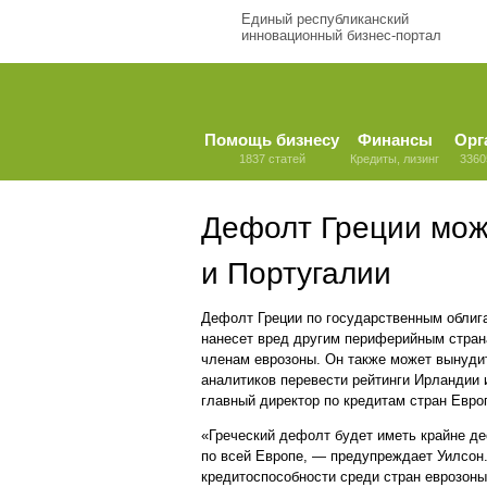
Единый республиканский
инновационный бизнес-портал
Помощь бизнесу
Финансы
Орг
1837 статей
Кредиты, лизинг
3360
Дефолт Греции мож
и Португалии
Дефолт Греции по государственным облиг
нанесет вред другим периферийным стран
членам еврозоны. Он также может вынуди
аналитиков перевести рейтинги Ирландии 
главный директор по кредитам стран Евро
«Греческий дефолт будет иметь крайне д
по всей Европе, — предупреждает Уилсон.
кредитоспособности среди стран еврозоны