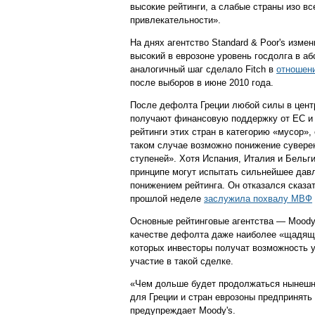
высокие рейтинги, а слабые страны изо в
привлекательности».
На днях агентство Standard & Poor's изме
высокий в еврозоне уровень госдолга в а
аналогичный шаг сделало Fitch в
отношен
после выборов в июне 2010 года.
После дефолта Греции любой силы в центр
получают финансовую поддержку от ЕС и М
рейтинги этих стран в категорию «мусор»,
таком случае возможно понижение суверен
ступеней». Хотя Испания, Италия и Бельгия
принципе могут испытать сильнейшее давл
понижением рейтинга. Он отказался сказат
прошлой неделе
заслужила похвалу МВФ
Основные рейтинговые агентства — Moody'
качестве дефолта даже наиболее «щадя
которых инвесторы получат возможность у
участие в такой сделке.
«Чем дольше будет продолжаться нынешн
для Греции и стран еврозоны предпринять
предупреждает Moody's.