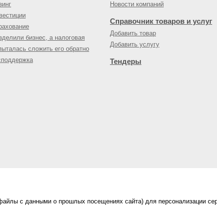
зинг
Новости компаний
вестиции
Справочник товаров и услуг
рахование
Добавить товар
зделили бизнес, а налоговая
Добавить услугу
пыталась сложить его обратно
споддержка
Тендеры
(файлы с данными о прошлых посещениях сайта) для персонализации сер
нес-портал
ама на портале
|
Правила пользования
|