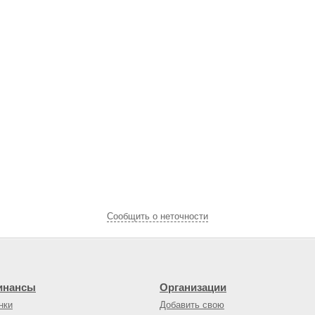
Cообщить о неточности
инансы
Организации
нки
Добавить свою