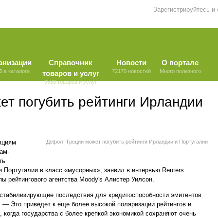
Зарегистрируйтесь и
анизации
Справочник
Новости
О портале
5 в каталоге
72170 новостей
Много полезного
товаров и услуг
9580 товаров и услуг
ет погубить рейтинги Ирландии
ациям
Дефолт Греции может погубить рейтинги Ирландии и Португалии
ам-
ть
и Португалии в класс «мусорных», заявил в интервью Reuters
пы рейтингового агентства Moody's Алистер Уилсон.
естабилизирующие последствия для кредитоспособности эмитентов
 — Это приведет к еще более высокой поляризации рейтингов и
, когда государства с более крепкой экономикой сохраняют очень