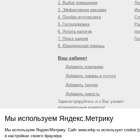
2. Выбор помещения
Ли
3. Эффективная реклама
Ин
4. Подбор аутсорсинга
Ст
5. Господдержка
Ра
6. Уплата налогов
по
7. Поиск кадров
Го
8. Юридическая помощь
Ваш кабинет
Добавить компанию
Добавить товары и услуги
Добавить тендер
Добавить новость
Зарегистрируйтесь и о Вас узнают
потенциальные клиенты!
Войти
или
зарегистрироваться
Мы используем Яндекс.Метрику
Мы используем ЯндексМетрику. Сайт www.erbp.ru использует cookie 
© 2009—
2026
Единый республиканский биз
в настройках своего браузера
О портале
|
Контактная информация
|
Рекл