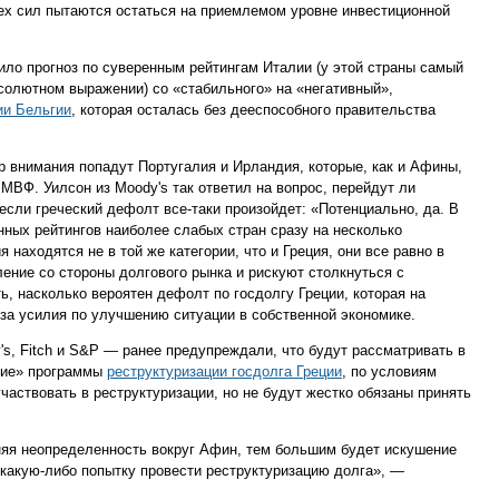
сех сил пытаются остаться на приемлемом уровне инвестиционной
нило прогноз по суверенным рейтингам Италии (у этой страны самый
бсолютном выражении) со «стабильного» на «негативный»,
ии Бельгии
, которая осталась без дееспособного правительства
 внимания попадут Португалия и Ирландия, которые, как и Афины,
ВФ. Уилсон из Moody's так ответил на вопрос, перейдут ли
 если греческий дефолт все-таки произойдет: «Потенциально, да. В
ных рейтингов наиболее слабых стран сразу на несколько
 находятся не в той же категории, что и Греция, они все равно в
ение со стороны долгового рынка и рискуют столкнуться с
ь, насколько вероятен дефолт по госдолгу Греции, которая на
за усилия по улучшению ситуации в собственной экономике.
s, Fitch и S&P — ранее предупреждали, что будут рассматривать в
щие» программы
реструктуризации госдолга Греции
, по условиям
частвовать в реструктуризации, но не будут жестко обязаны принять
яя неопределенность вокруг Афин, тем большим будет искушение
 какую-либо попытку провести реструктуризацию долга», —