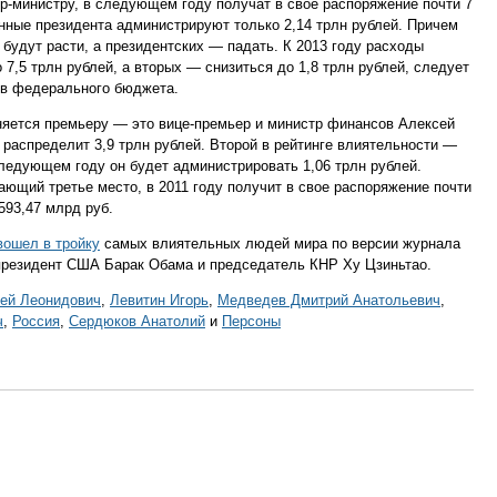
р-министру, в следующем году получат в свое распоряжение почти 7
нные президента администрируют только 2,14 трлн рублей. Причем
 будут расти, а президентских — падать. К 2013 году расходы
7,5 трлн рублей, а вторых — снизиться до 1,8 трлн рублей, следует
ов федерального бюджета.
яется премьеру — это вице-премьер и министр финансов Алексей
распределит 3,9 трлн рублей. Второй в рейтинге влиятельности —
ледующем году он будет администрировать 1,06 трлн рублей.
ающий третье место, в 2011 году получит в свое распоряжение почти
593,47 млрд руб.
вошел в тройку
самых влиятельных людей мира по версии журнала
 президент США Барак Обама и председатель КНР Ху Цзиньтао.
ей Леонидович
,
Левитин Игорь
,
Медведев Дмитрий Анатольевич
,
ч
,
Россия
,
Сердюков Анатолий
и
Персоны