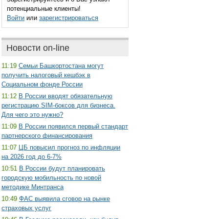
потенциальные клиенты!
Войти
или
зарегистрироваться
Новости on-line
11:19
Семьи Башкортостана могут
получить налоговый кешбэк в
Социальном фонде России
11:12
В России вводят обязательную
регистрацию SIM-боксов для бизнеса.
Для чего это нужно?
11:09
В России появился первый стандарт
партнерского финансирования
11:07
ЦБ повысил прогноз по инфляции
на 2026 год до 6-7%
10:51
В России будут планировать
городскую мобильность по новой
методике Минтранса
10:49
ФАС выявила сговор на рынке
страховых услуг