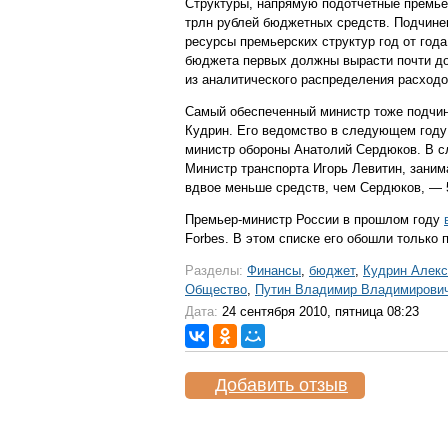
Структуры, напрямую подотчетные премье
трлн рублей бюджетных средств. Подчине
ресурсы премьерских структур год от года
бюджета первых должны вырасти почти до 
из аналитического распределения расход
Самый обеспеченный министр тоже подчин
Кудрин. Его ведомство в следующем году 
министр обороны Анатолий Сердюков. В с
Министр транспорта Игорь Левитин, заним
вдвое меньше средств, чем Сердюков, — 
Премьер-министр России в прошлом году
Forbes. В этом списке его обошли только
Разделы:
Финансы
,
бюджет
,
Кудрин Алекс
Общество
,
Путин Владимир Владимирови
Дата:
24 сентября 2010, пятница 08:23
Добавить отзыв