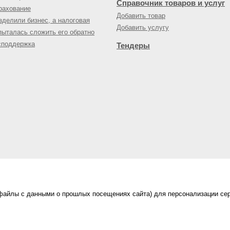
Справочник товаров и услуг
рахование
Добавить товар
зделили бизнес, а налоговая
Добавить услугу
пыталась сложить его обратно
споддержка
Тендеры
(файлы с данными о прошлых посещениях сайта) для персонализации сер
нес-портал
ама на портале
|
Правила пользования
|
ной офертой