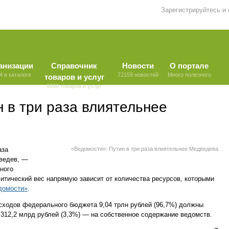
Зарегистрируйтесь и
анизации
Справочник
Новости
О портале
4 в каталоге
72159 новостей
Много полезного
товаров и услуг
9580 товаров и услуг
 в три раза влиятельнее
аза
«Ведомости»: Путин в три раза влиятельнее Медведева
ведев, —
ного
итический вес напрямую зависит от количества ресурсов, которыми
домости»
.
асходов федерального бюджета 9,04 трлн рублей (96,7%) должны
312,2 млрд рублей (3,3%) — на собственное содержание ведомств.