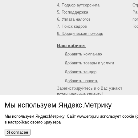
4. Подбор аутсорсинга
Ст
5. Господдержка
Ра
6. Уплата налогов
по
7. Поиск кадров
Го
8. Юридическая помощь
Ваш кабинет
Добавить компанию
Добавить товары и услуги
Добавить тендер
Добавить новость
Зарегистрируйтесь и о Вас узнают
потенциальные клиенты!
Войти
или
зарегистрироваться
Мы используем Яндекс.Метрику
Мы используем ЯндексМетрику. Сайт www.erbp.ru использует cookie 
© 2009—
2026
Единый республиканский биз
в настройках своего браузера
О портале
|
Контактная информация
|
Рекл
Информация на сайте не является публич
Я согласен