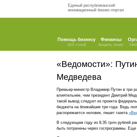
Единый республиканский
инновационный бизнес-портал
Помощь бизнесу
Финансы
Орг
1837 статей
Кредиты, лизинг
3360
«Ведомости»: Путин
Медведева
Премьер-министр Владимир Путин в три р
влиятельнее, чем президент Дмитрий Мед
такой вывод следует из проекта федераль
бюджета на ближайшие три года. Ведь пол
распоряжается человек, пишет газета
«Ве
В следующем году из 9,35 трлн рублей р
быть потрачены через госпрограммы. Еще 