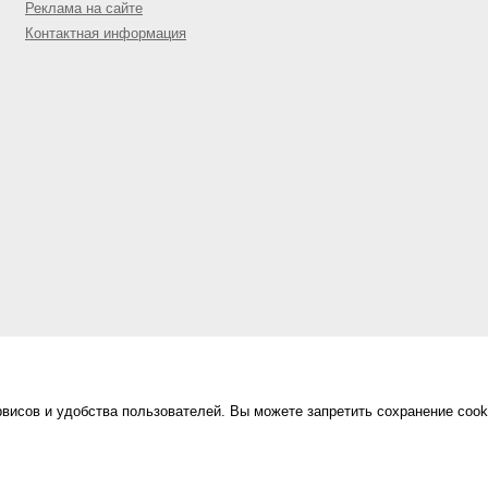
Реклама на сайте
Контактная информация
висов и удобства пользователей. Вы можете запретить сохранение cook
Сделано в
«Техинформ»
Уфа