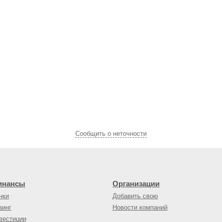
Cообщить о неточности
инансы
Организации
нки
Добавить свою
зинг
Новости компаний
вестиции