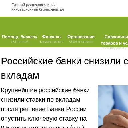
Единый республиканский
инновационный бизнес-портал
Помощь бизнесу
Финансы
Организации
Справочни
1837 статей
Кредиты, лизинг
33606 в каталоге
товаров и ус
9580 товаров и у
Российские банки снизили с
вкладам
Крупнейшие российские банки
снизили ставки по вкладам
после решение Банка России
опустить ключевую ставку на
0,5 процентного пункта (п.п.) -