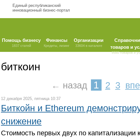
Единый республиканский
инновационный бизнес-портал
Помощь бизнесу
Финансы
Организации
Справочни
1837 статей
Кредиты, лизинг
33604 в каталоге
товаров и ус
9580 товаров и у
биткоин
1
← назад
2
3
вп
12 декабря 2025, пятница 10:37
Биткойн и Ethereum демонстрир
снижение
Стоимость первых двух по капитализации 