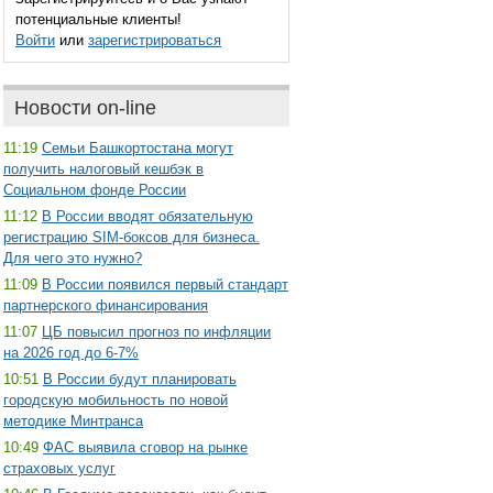
потенциальные клиенты!
Войти
или
зарегистрироваться
Новости on-line
11:19
Семьи Башкортостана могут
получить налоговый кешбэк в
Социальном фонде России
11:12
В России вводят обязательную
регистрацию SIM-боксов для бизнеса.
Для чего это нужно?
11:09
В России появился первый стандарт
партнерского финансирования
11:07
ЦБ повысил прогноз по инфляции
на 2026 год до 6-7%
10:51
В России будут планировать
городскую мобильность по новой
методике Минтранса
10:49
ФАС выявила сговор на рынке
страховых услуг