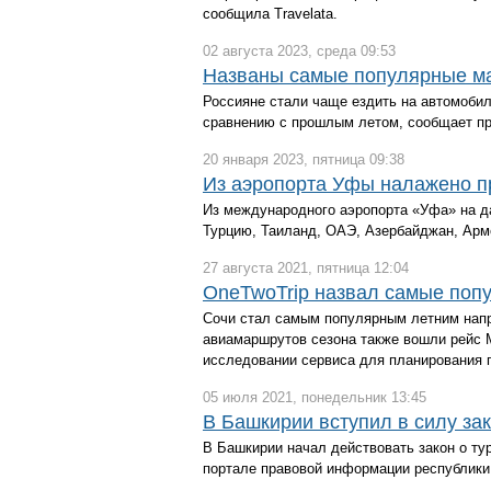
сообщила Travelata.
02 августа 2023, среда 09:53
Названы самые популярные ма
Россияне стали чаще ездить на автомобил
сравнению с прошлым летом, сообщает пре
20 января 2023, пятница 09:38
Из аэропорта Уфы налажено п
Из международного аэропорта «Уфа» на д
Турцию, Таиланд, ОАЭ, Азербайджан, Арме
27 августа 2021, пятница 12:04
OneTwoTrip назвал самые поп
Сочи стал самым популярным летним напр
авиамаршрутов сезона также вошли рейс Мо
исследовании сервиса для планирования п
05 июля 2021, понедельник 13:45
В Башкирии вступил в силу за
В Башкирии начал действовать закон о т
портале правовой информации республики