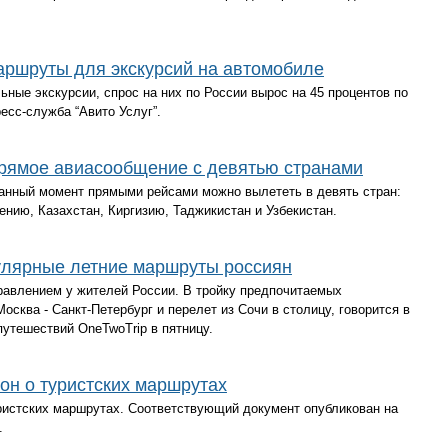
ршруты для экскурсий на автомобиле
ьные экскурсии, спрос на них по России вырос на 45 процентов по
сс-служба “Авито Услуг”.
рямое авиасообщение с девятью странами
анный момент прямыми рейсами можно вылететь в девять стран:
нию, Казахстан, Киргизию, Таджикистан и Узбекистан.
улярные летние маршруты россиян
авлением у жителей России. В тройку предпочитаемых
сква - Санкт-Петербург и перелет из Сочи в столицу, говорится в
утешествий OneTwoTrip в пятницу.
кон о туристских маршрутах
уристских маршрутах. Соответствующий документ опубликован на
.