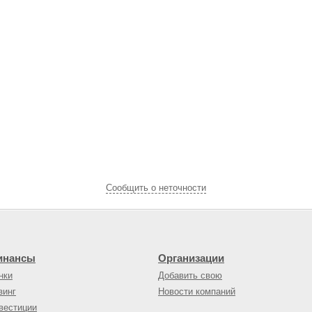
Cообщить о неточности
инансы
Организации
нки
Добавить свою
зинг
Новости компаний
вестиции