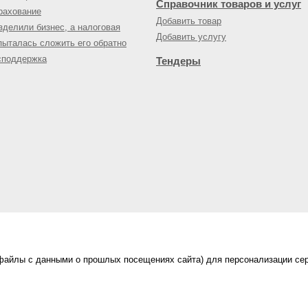
Справочник товаров и услуг
рахование
Добавить товар
зделили бизнес, а налоговая
Добавить услугу
пыталась сложить его обратно
споддержка
Тендеры
(файлы с данными о прошлых посещениях сайта) для персонализации сер
нес-портал
ама на портале
|
Правила пользования
|
ной офертой