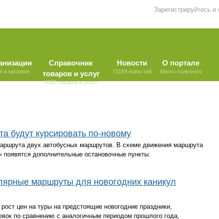
Зарегистрируйтесь и
анизации
Справочник
Новости
О портале
4 в каталоге
72159 новостей
Много полезного
товаров и услуг
9580 товаров и услуг
а будут курсировать по-новому
аршрута двух автобусных маршрутов. В схеме движения маршрута
о» появятся дополнительные остановочные пункты.
лярные маршруты для новогодних каникул
 рост цен на туры на предстоящие новогодние праздники,
евок по сравнению с аналогичным периодом прошлого года,