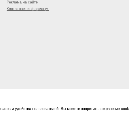
Реклама на сайте
Контактная информация
висов и удобства пользователей. Вы можете запретить сохранение cook
Сделано в
«Техинформ»
Уфа