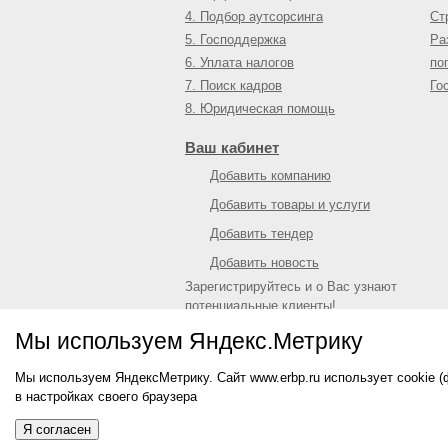
4. Подбор аутсорсинга
Ст
5. Господдержка
Ра
6. Уплата налогов
по
7. Поиск кадров
Го
8. Юридическая помощь
Ваш кабинет
Добавить компанию
Добавить товары и услуги
Добавить тендер
Добавить новость
Зарегистрируйтесь и о Вас узнают
потенциальные клиенты!
Войти
или
зарегистрироваться
Мы используем Яндекс.Метрику
Мы используем ЯндексМетрику. Сайт www.erbp.ru использует cookie 
© 2009—
2026
Единый республиканский биз
в настройках своего браузера
О портале
|
Контактная информация
|
Рекл
Информация на сайте не является публич
Я согласен