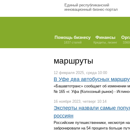
Единый республиканский
инновационный бизнес-портал
Помощь бизнесу
Финансы
Орг
1837 статей
Кредиты, лизинг
3360
маршруты
12 февраля 2025, среда 10:00
В Уфе два автобусных маршрут
«Башавтотранс» сообщает об изменении м
№ 165 «г. Уфа (Колхозный рынок) - Иглин
16 ноября 2023, четверг 10:14
Эксперты назвали самые попу
россиян
Российские путешественники, несмотря на
забронировали на 54 процента больше пут