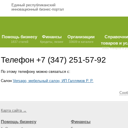
Единый республиканский
инновационный бизнес-портал
Помощь бизнесу
Финансы
Организации
Справочни
1837 статей
Кредиты, лизинг
33609 в каталоге
товаров и ус
9580 товаров и у
Телефон +7 (347) 251-57-92
По этому телефону можно связаться с:
Салон
Versago, мебельный салон, ИП Галлямов Р. Р.
Cооб
Карта сайта →
Помощь бизнесу
Финансы