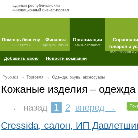
Единый республиканский
инновационный бизнес-портал
Помощь бизнесу
Финансы
Организации
Справочни
1837 статей
Кредиты, лизинг
33604 в каталоге
товаров и ус
9580 товаров и у
Добавить свою
Новости компаний
→
→
Рубрики
Торговля
Одежда, обувь, аксессуары
Кожаные изделия – одежда
1
← назад
2
вперед →
Пока
Cressida, салон, ИП Давлетшин