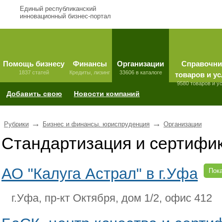
Единый республиканский
инновационный бизнес-портал
Помощь бизнесу
Финансы
Организации
Справочни
1837 статей
Кредиты, лизинг
33606 в каталоге
товаров и ус
9580 товаров и у
Добавить свою
Новости компаний
→
→
Рубрики
Бизнес и финансы. юриспруденция
Организации
Стандартизация и сертифи
АО "Калуга Астрал" в г.Уфа
Пока
г.Уфа, пр-кт Октября, дом 1/2, офис 412