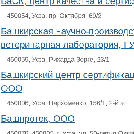
БаСК, центр качества и серт
450054, Уфа, пр. Октября, 69/2
Башкирская научно-производс
ветеринарная лаборатория, Г
450059, Уфа, Рихарда Зорге, 23/1
Башкирский центр сертификац
ООО
450006, Уфа, Пархоменко, 156/1, 2-й эт.
Башпротек, ООО
450078, 450005, г. Уфа, ул. 50-летия Октя