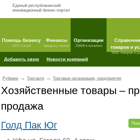
Единый республиканский
инновационный бизнес-портал
Помощь бизнесу
Финансы
Организации
Справочни
1837 статей
Кредиты, лизинг
33609 в каталоге
товаров и ус
9580 товаров и у
Добавить свою
Новости компаний
→
→
Рубрики
Торговля
Торговые организации, предприятия
Хозяйственные товары – пр
продажа
Голд Пак Юг
Пока