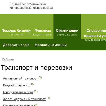
Единый республиканский
инновационный бизнес-портал
Помощь бизнесу
Финансы
Организации
Справочни
1837 статей
Кредиты, лизинг
33606 в каталоге
товаров и ус
9580 товаров и у
Добавить свою
Новости компаний
Рубрики
Транспорт и перевозки
30
Авиационный транспорт
10
Водный транспорт
20
Городской транспорт
39
Железнодорожный транспорт
27
Перевозки, доставка