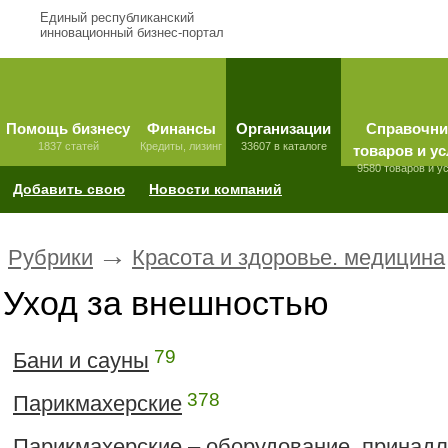
Единый республиканский
инновационный бизнес-портал
Помощь бизнесу
Финансы
Организации
Справочни
1837 статей
Кредиты, лизинг
33607 в каталоге
товаров и ус
9580 товаров и у
Добавить свою
Новости компаний
→
Рубрики
Красота и здоровье. медицина
Уход за внешностью
79
Бани и сауны
378
Парикмахерские
Парикмахерские – оборудование, принад