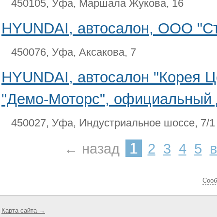
450105, Уфа, Маршала Жукова, 16
HYUNDAI, автоcалон, ООО "С
450076, Уфа, Аксакова, 7
HYUNDAI, автосалон "Корея Ц
"Демо-Моторс", официальный 
450027, Уфа, Индустриальное шоссе, 7/1
1
← назад
2
3
4
5
Cооб
Карта сайта →