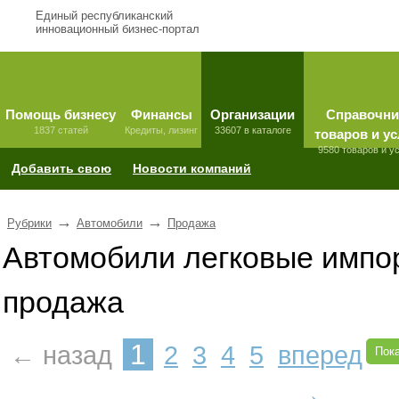
Единый республиканский
инновационный бизнес-портал
Помощь бизнесу
Финансы
Организации
Справочни
1837 статей
Кредиты, лизинг
33607 в каталоге
товаров и ус
9580 товаров и у
Добавить свою
Новости компаний
→
→
Рубрики
Автомобили
Продажа
Автомобили легковые импо
продажа
1
← назад
2
3
4
5
вперед
Пока
→