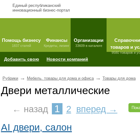
Единый республиканский
инновационный бизнес-портал
Помощь бизнесу
Финансы
Организации
Справочни
1837 статей
Кредиты, лизинг
33609 в каталоге
товаров и ус
9580 товаров и у
Добавить свою
Новости компаний
→
→
Рубрики
Мебель. товары для дома и офиса
Товары для дома
Двери металлические
1
← назад
2
вперед →
Пока
AI двери, салон