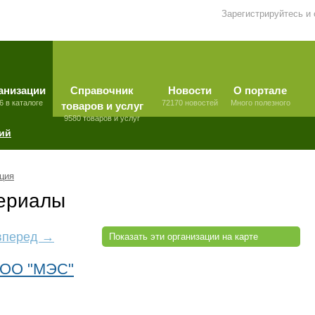
Зарегистрируйтесь и
анизации
Справочник
Новости
О портале
6 в каталоге
72170 новостей
Много полезного
товаров и услуг
9580 товаров и услуг
ий
ция
териалы
вперед →
Показать эти организации на карте
 ООО "МЭС"