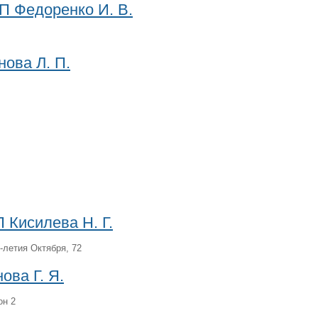
ИП Федоренко И. В.
нова Л. П.
 Кисилева Н. Г.
0-летия Октября, 72
ова Г. Я.
он 2