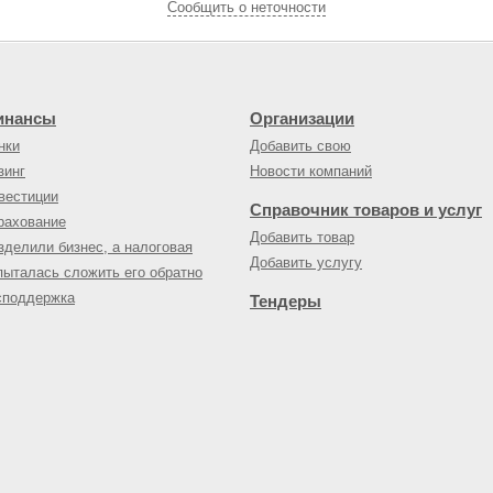
Cообщить о неточности
инансы
Организации
нки
Добавить свою
зинг
Новости компаний
вестиции
Справочник товаров и услуг
рахование
Добавить товар
зделили бизнес, а налоговая
Добавить услугу
пыталась сложить его обратно
споддержка
Тендеры