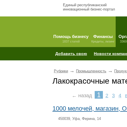
Единый республиканский
инновационный бизнес-портал
Помощь бизнесу
Финансы
Орг
1837 статей
Кредиты, лизинг
3360
Добавить свою
Новости компан
→
→
Рубрики
Промышленность
Продук
Лакокрасочные ма
1
← назад
2
3
4
1000 мелочей, магазин,
450039, Уфа, Ферина, 14