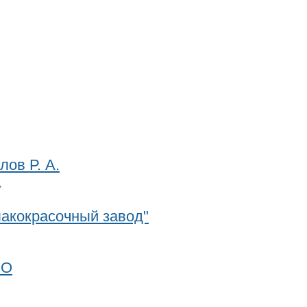
ов Р. А.
7
акокрасочный завод"
ОО