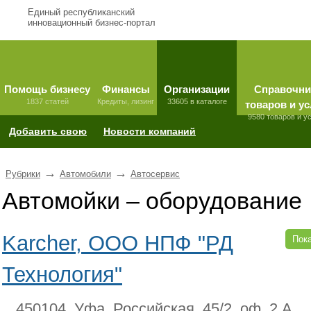
Единый республиканский
инновационный бизнес-портал
Помощь бизнесу
Финансы
Организации
Справочни
1837 статей
Кредиты, лизинг
33605 в каталоге
товаров и ус
9580 товаров и у
Добавить свою
Новости компаний
→
→
Рубрики
Автомобили
Автосервис
Автомойки – оборудование
Karcher, ООО НПФ "РД
Пока
Технология"
450104, Уфа, Российская, 45/2, оф. 2 А