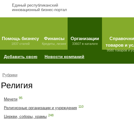
Единый республиканский
инновационный бизнес-портал
Помощь бизнесу
Финансы
Организации
Справочни
1837 статей
Кредиты, лизинг
33607 в каталоге
товаров и ус
9580 товаров и у
Добавить свою
Новости компаний
Рубрики
Религия
95
Мечети
110
Религиозные организации и учреждения
248
Церкви, соборы, храмы